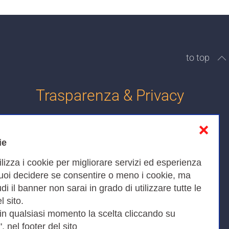
to top
Trasparenza & Privacy
❌
Informativa sulla privacy
ie
Cookies Policy
ilizza i cookie per migliorare servizi ed esperienza
Amministrazione trasparente
Puoi decidere se consentire o meno i cookie, ma
iudi il banner non sarai in grado di utilizzare tutte le
Bandi di Gara
l sito.
 in qualsiasi momento la scelta cliccando su
, nel footer del sito