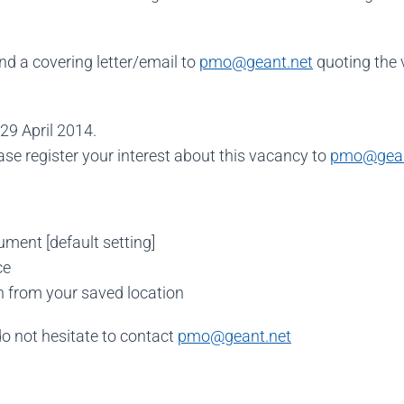
nd a covering letter/email to
pmo@geant.net
quoting the
 29 April 2014.
ease register your interest about this vacancy to
pmo@gean
ument [default setting]
ice
 from your saved location
do not hesitate to contact
pmo@geant.net