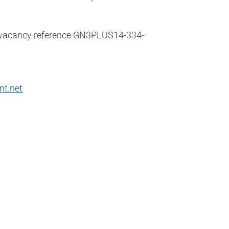
 vacancy reference GN3PLUS14-334-
t.net