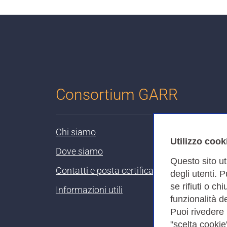
Consortium GARR
Chi siamo
Utilizzo cook
Dove siamo
Questo sito ut
Contatti e posta certificata
degli utenti. 
se rifiuti o ch
Informazioni utili
funzionalità de
Puoi rivedere
"scelta cookie"