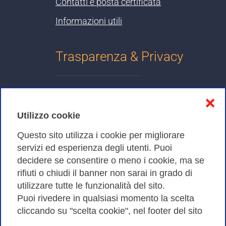
Contatti e posta certificata
Informazioni utili
Trasparenza & Privacy
Informativa sulla privacy
❌
Cookies Policy
Utilizzo cookie
Amministrazione trasparente
Questo sito utilizza i cookie per migliorare
servizi ed esperienza degli utenti. Puoi
Bandi di Gara
decidere se consentire o meno i cookie, ma se
rifiuti o chiudi il banner non sarai in grado di
utilizzare tutte le funzionalità del sito.
Puoi rivedere in qualsiasi momento la scelta
Consortium GARR - Via dei Tizii, 6 - 00185 Roma | Tel.
cliccando su "scelta cookie", nel footer del sito
0649622000 - Fax 0649622044