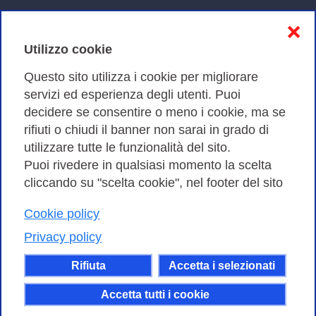
Informativa sulla privacy
❌
Cookies Policy
Utilizzo cookie
Amministrazione trasparente
Questo sito utilizza i cookie per migliorare
servizi ed esperienza degli utenti. Puoi
Bandi di Gara
decidere se consentire o meno i cookie, ma se
rifiuti o chiudi il banner non sarai in grado di
utilizzare tutte le funzionalità del sito.
Puoi rivedere in qualsiasi momento la scelta
Consortium GARR - Via dei Tizii, 6 - 00185 Roma | Tel.
cliccando su "scelta cookie", nel footer del sito
0649622000 - Fax 0649622044
Cookie policy
| CF 97284570583 – PI 07577141000 | Codice
Destinatario 7EU9KEU |
Privacy policy
Il contenuto di questo sito e' rilasciato, tranne dove
Rifiuta
Accetta i selezionati
altrimenti indicato, secondo i termini della licenza
Creative Commons
Accetta tutti i cookie
attribuzione - Non commerciale Condividi allo