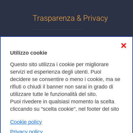
Trasparenza & Privacy
Informativa sulla privacy
❌
Cookies Policy
Utilizzo cookie
Amministrazione trasparente
Questo sito utilizza i cookie per migliorare
servizi ed esperienza degli utenti. Puoi
Bandi di Gara
decidere se consentire o meno i cookie, ma se
rifiuti o chiudi il banner non sarai in grado di
utilizzare tutte le funzionalità del sito.
Puoi rivedere in qualsiasi momento la scelta
Consortium GARR - Via dei Tizii, 6 - 00185 Roma | Tel.
cliccando su "scelta cookie", nel footer del sito
0649622000 - Fax 0649622044
Cookie policy
| CF 97284570583 – PI 07577141000 | Codice
Destinatario 7EU9KEU |
Privacy policy