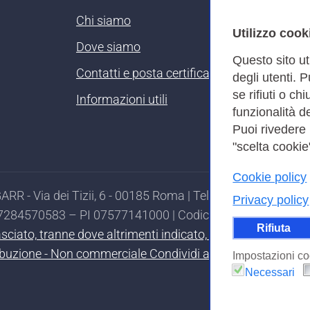
Chi siamo
Utilizzo cook
Dove siamo
Questo sito ut
Contatti e posta certificata
degli utenti. 
se rifiuti o ch
Informazioni utili
funzionalità de
Puoi rivedere
"scelta cookie"
Cookie policy
RR - Via dei Tizii, 6 - 00185 Roma | Tel. 0649622000 - 
Privacy policy
97284570583 – PI 07577141000 | Codice Destinatario 7EU
Rifiuta
ilasciato, tranne dove altrimenti indicato, secondo i termi
ibuzione - Non commerciale Condividi allo stesso modo 4.0
Impostazioni co
Necessari