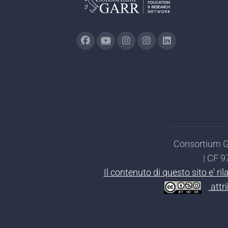
Consortium GA
| CF 
Il contenuto di questo sito e' r
attr