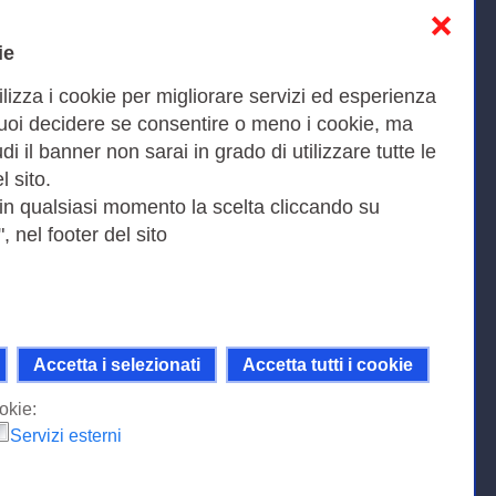
❌
Informativa sulla privacy
ie
Cookies Policy
ilizza i cookie per migliorare servizi ed esperienza
Amministrazione trasparente
Puoi decidere se consentire o meno i cookie, ma
iudi il banner non sarai in grado di utilizzare tutte le
Bandi di Gara
l sito.
 in qualsiasi momento la scelta cliccando su
, nel footer del sito
Fax 0649622044
9KEU |
Accetta i selezionati
Accetta tutti i cookie
ni della licenza Creative Commons
 Internazionale.
okie:
Servizi esterni