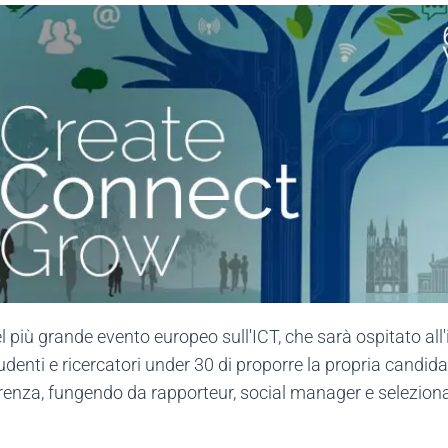
l più grande evento europeo sull'ICT, che sarà ospitato all
 studenti e ricercatori under 30 di proporre la propria candi
renza, fungendo da rapporteur, social manager e selezionat