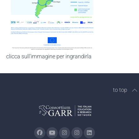
clicca sull'immagine per ingrandirla
to top