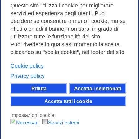
Amministrazione trasparente
Questo sito utilizza i cookie per migliorare
servizi ed esperienza degli utenti. Puoi
Bandi di Gara
decidere se consentire o meno i cookie, ma se
rifiuti o chiudi il banner non sarai in grado di
utilizzare tutte le funzionalità del sito.
Puoi rivedere in qualsiasi momento la scelta
Consortium GARR - Via dei Tizii, 6 - 00185 Roma | Tel.
cliccando su "scelta cookie", nel footer del sito
0649622000 - Fax 0649622044
Cookie policy
| CF 97284570583 – PI 07577141000 | Codice
Destinatario 7EU9KEU |
Privacy policy
Il contenuto di questo sito e' rilasciato, tranne dove
Rifiuta
Accetta i selezionati
altrimenti indicato, secondo i termini della licenza
Creative Commons
Accetta tutti i cookie
attribuzione - Non commerciale Condividi allo
Impostazioni cookie:
stesso modo 4.0 Internazionale.
Necessari
Servizi esterni