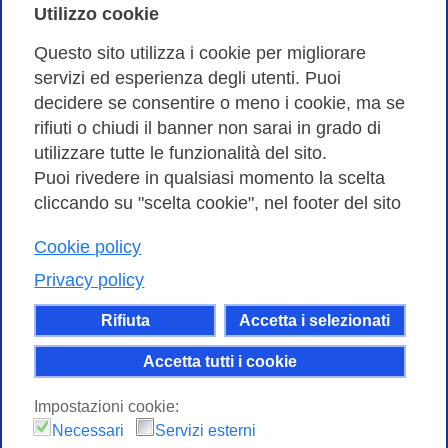
Cookies Policy
Utilizzo cookie
Amministrazione trasparente
Questo sito utilizza i cookie per migliorare
servizi ed esperienza degli utenti. Puoi
Bandi di Gara
decidere se consentire o meno i cookie, ma se
rifiuti o chiudi il banner non sarai in grado di
utilizzare tutte le funzionalità del sito.
Puoi rivedere in qualsiasi momento la scelta
Consortium GARR - Via dei Tizii, 6 - 00185 Roma | Tel.
cliccando su "scelta cookie", nel footer del sito
0649622000 - Fax 0649622044
Cookie policy
| CF 97284570583 – PI 07577141000 | Codice
Destinatario 7EU9KEU |
Privacy policy
Il contenuto di questo sito e' rilasciato, tranne dove
Rifiuta
Accetta i selezionati
altrimenti indicato, secondo i termini della licenza
Creative Commons
Accetta tutti i cookie
attribuzione - Non commerciale Condividi allo
Impostazioni cookie:
stesso modo 4.0 Internazionale.
Necessari
Servizi esterni