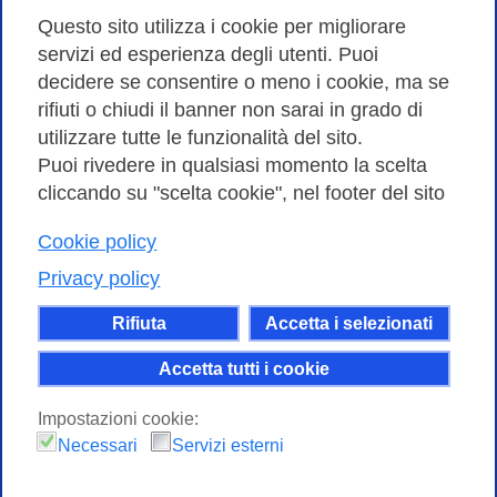
Amministrazione trasparente
Questo sito utilizza i cookie per migliorare
servizi ed esperienza degli utenti. Puoi
Bandi di Gara
decidere se consentire o meno i cookie, ma se
rifiuti o chiudi il banner non sarai in grado di
utilizzare tutte le funzionalità del sito.
Puoi rivedere in qualsiasi momento la scelta
Consortium GARR - Via dei Tizii, 6 - 00185 Roma | Tel.
cliccando su "scelta cookie", nel footer del sito
0649622000 - Fax 0649622044
Cookie policy
| CF 97284570583 – PI 07577141000 | Codice
Destinatario 7EU9KEU |
Privacy policy
Il contenuto di questo sito e' rilasciato, tranne dove
Rifiuta
Accetta i selezionati
altrimenti indicato, secondo i termini della licenza
Creative Commons
Accetta tutti i cookie
attribuzione - Non commerciale Condividi allo
Impostazioni cookie:
stesso modo 4.0 Internazionale.
Necessari
Servizi esterni