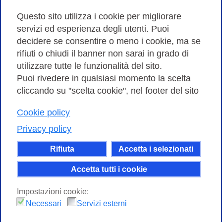
Amministrazione trasparente
Questo sito utilizza i cookie per migliorare
servizi ed esperienza degli utenti. Puoi
Bandi di Gara
decidere se consentire o meno i cookie, ma se
rifiuti o chiudi il banner non sarai in grado di
utilizzare tutte le funzionalità del sito.
Puoi rivedere in qualsiasi momento la scelta
Consortium GARR - Via dei Tizii, 6 - 00185 Roma | Tel.
cliccando su "scelta cookie", nel footer del sito
0649622000 - Fax 0649622044
Cookie policy
| CF 97284570583 – PI 07577141000 | Codice
Destinatario 7EU9KEU |
Privacy policy
Il contenuto di questo sito e' rilasciato, tranne dove
Rifiuta
Accetta i selezionati
altrimenti indicato, secondo i termini della licenza
Creative Commons
Accetta tutti i cookie
attribuzione - Non commerciale Condividi allo
Impostazioni cookie:
stesso modo 4.0 Internazionale.
Necessari
Servizi esterni