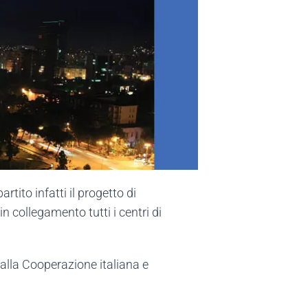
rtito infatti il progetto di
n collegamento tutti i centri di
alla Cooperazione italiana e