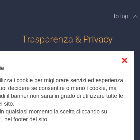
to top
Trasparenza & Privacy
❌
Informativa sulla privacy
ie
Cookies Policy
ilizza i cookie per migliorare servizi ed esperienza
Amministrazione trasparente
Puoi decidere se consentire o meno i cookie, ma
iudi il banner non sarai in grado di utilizzare tutte le
Bandi di Gara
l sito.
 in qualsiasi momento la scelta cliccando su
, nel footer del sito