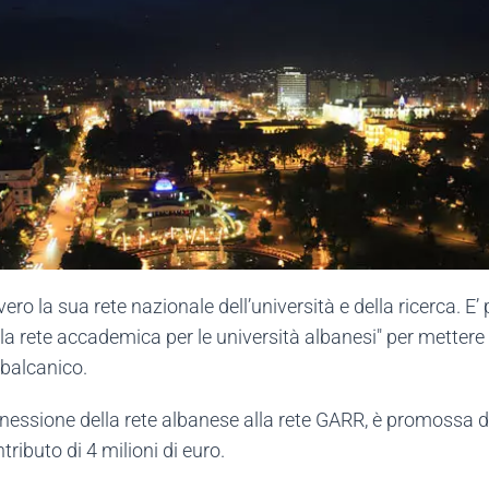
o la sua rete nazionale dell’università e della ricerca. E’ pa
lla rete accademica per le università albanesi" per mettere i
 balcanico.
nnessione della rete albanese alla rete GARR, è promossa d
ributo di 4 milioni di euro.