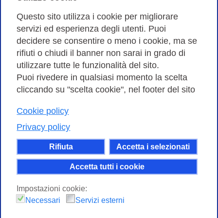
Amministrazione trasparente
Questo sito utilizza i cookie per migliorare
servizi ed esperienza degli utenti. Puoi
Bandi di Gara
decidere se consentire o meno i cookie, ma se
rifiuti o chiudi il banner non sarai in grado di
utilizzare tutte le funzionalità del sito.
Puoi rivedere in qualsiasi momento la scelta
Consortium GARR - Via dei Tizii, 6 - 00185 Roma | Tel.
cliccando su "scelta cookie", nel footer del sito
0649622000 - Fax 0649622044
Cookie policy
| CF 97284570583 – PI 07577141000 | Codice
Destinatario 7EU9KEU |
Privacy policy
Il contenuto di questo sito e' rilasciato, tranne dove
Rifiuta
Accetta i selezionati
altrimenti indicato, secondo i termini della licenza
Creative Commons
Accetta tutti i cookie
attribuzione - Non commerciale Condividi allo
Impostazioni cookie:
stesso modo 4.0 Internazionale.
Necessari
Servizi esterni