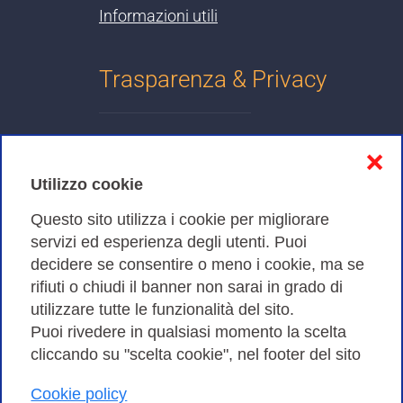
Informazioni utili
Trasparenza & Privacy
Informativa sulla privacy
❌
Cookies Policy
Utilizzo cookie
Amministrazione trasparente
Questo sito utilizza i cookie per migliorare
servizi ed esperienza degli utenti. Puoi
Bandi di Gara
decidere se consentire o meno i cookie, ma se
rifiuti o chiudi il banner non sarai in grado di
utilizzare tutte le funzionalità del sito.
Puoi rivedere in qualsiasi momento la scelta
Consortium GARR - Via dei Tizii, 6 - 00185 Roma | Tel.
cliccando su "scelta cookie", nel footer del sito
0649622000 - Fax 0649622044
Cookie policy
| CF 97284570583 – PI 07577141000 | Codice