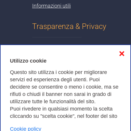
Informazioni utili
Trasparenza & Privacy
Informativa sulla privacy
❌
Cookies Policy
Utilizzo cookie
Amministrazione trasparente
Questo sito utilizza i cookie per migliorare
servizi ed esperienza degli utenti. Puoi
Bandi di Gara
decidere se consentire o meno i cookie, ma se
rifiuti o chiudi il banner non sarai in grado di
utilizzare tutte le funzionalità del sito.
Puoi rivedere in qualsiasi momento la scelta
Consortium GARR - Via dei Tizii, 6 - 00185 Roma | Tel.
cliccando su "scelta cookie", nel footer del sito
0649622000 - Fax 0649622044
| CF 97284570583 – PI 07577141000 | Codice
Cookie policy