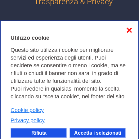
Trasparenza & Privacy
Informativa sulla privacy
❌
Cookies Policy
Utilizzo cookie
Amministrazione trasparente
Questo sito utilizza i cookie per migliorare
servizi ed esperienza degli utenti. Puoi
Bandi di Gara
decidere se consentire o meno i cookie, ma se
rifiuti o chiudi il banner non sarai in grado di
utilizzare tutte le funzionalità del sito.
Puoi rivedere in qualsiasi momento la scelta
Consortium GARR - Via dei Tizii, 6 - 00185 Roma | Tel.
cliccando su "scelta cookie", nel footer del sito
0649622000 - Fax 0649622044
Cookie policy
| CF 97284570583 – PI 07577141000 | Codice
Destinatario 7EU9KEU |
Privacy policy
Il contenuto di questo sito e' rilasciato, tranne dove
Rifiuta
Accetta i selezionati
altrimenti indicato, secondo i termini della licenza