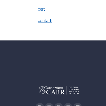
cert
contatti