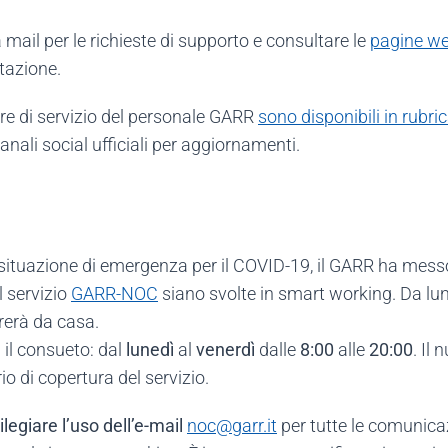
la mail per le richieste di supporto e consultare le
pagine web
tazione.
lare di servizio del personale GARR
sono disponibili in rubri
anali social ufficiali per aggiornamenti.
a situazione di emergenza per il COVID-19, il GARR ha mess
l servizio
GARR-NOC
siano svolte in smart working. Da lu
rerà da casa.
 il consueto: dal
lunedì
al
venerdì
dalle
8:00
alle
20:00
. Il
io di copertura del servizio.
ilegiare l’uso dell’e-mail
noc
@
garr.it
per tutte le comunica