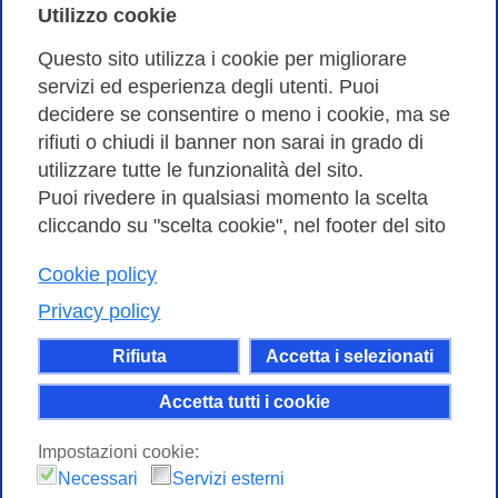
Cookies Policy
Utilizzo cookie
Amministrazione trasparente
Questo sito utilizza i cookie per migliorare
servizi ed esperienza degli utenti. Puoi
Bandi di Gara
decidere se consentire o meno i cookie, ma se
rifiuti o chiudi il banner non sarai in grado di
utilizzare tutte le funzionalità del sito.
Puoi rivedere in qualsiasi momento la scelta
Consortium GARR - Via dei Tizii, 6 - 00185 Roma | Tel.
cliccando su "scelta cookie", nel footer del sito
0649622000 - Fax 0649622044
Cookie policy
| CF 97284570583 – PI 07577141000 | Codice
Destinatario 7EU9KEU |
Privacy policy
Il contenuto di questo sito e' rilasciato, tranne dove
Rifiuta
Accetta i selezionati
altrimenti indicato, secondo i termini della licenza
Creative Commons
Accetta tutti i cookie
attribuzione - Non commerciale Condividi allo
Impostazioni cookie:
stesso modo 4.0 Internazionale.
Necessari
Servizi esterni