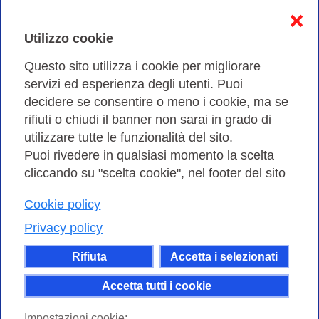
Informativa sulla privacy
❌
Cookies Policy
Utilizzo cookie
Amministrazione trasparente
Questo sito utilizza i cookie per migliorare
servizi ed esperienza degli utenti. Puoi
Bandi di Gara
decidere se consentire o meno i cookie, ma se
rifiuti o chiudi il banner non sarai in grado di
utilizzare tutte le funzionalità del sito.
Puoi rivedere in qualsiasi momento la scelta
Consortium GARR - Via dei Tizii, 6 - 00185 Roma | Tel.
cliccando su "scelta cookie", nel footer del sito
0649622000 - Fax 0649622044
Cookie policy
| CF 97284570583 – PI 07577141000 | Codice
Destinatario 7EU9KEU |
Privacy policy
Il contenuto di questo sito e' rilasciato, tranne dove
Rifiuta
Accetta i selezionati
altrimenti indicato, secondo i termini della licenza
Creative Commons
Accetta tutti i cookie
attribuzione - Non commerciale Condividi allo
Impostazioni cookie: