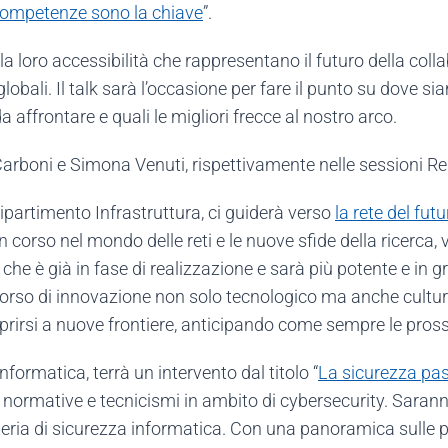
competenze sono la chiave
”.
e la loro accessibilità che rappresentano il futuro della coll
globali. Il talk sarà l’occasione per fare il punto su dove s
da affrontare e quali le migliori frecce al nostro arco.
 Carboni e Simona Venuti, rispettivamente nelle sessioni R
dipartimento Infrastruttura, ci guiderà verso
la rete del fut
 corso nel mondo delle reti e le nuove sfide della ricerca,
che è già in fase di realizzazione e sarà più potente e in g
rcorso di innovazione non solo tecnologico ma anche cultur
 aprirsi a nuove frontiere, anticipando come sempre le pro
informatica, terrà un intervento dal titolo “
La sicurezza pas
, normative e tecnicismi in ambito di cybersecurity. Saranno
materia di sicurezza informatica. Con una panoramica sulle 