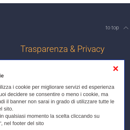
to top
Trasparenza & Privacy
❌
Informativa sulla privacy
ie
Cookies Policy
ilizza i cookie per migliorare servizi ed esperienza
Amministrazione trasparente
Puoi decidere se consentire o meno i cookie, ma
iudi il banner non sarai in grado di utilizzare tutte le
Bandi di Gara
l sito.
 in qualsiasi momento la scelta cliccando su
, nel footer del sito