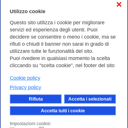
❌
Cookies Policy
Utilizzo cookie
Amministrazione trasparente
Questo sito utilizza i cookie per migliorare
servizi ed esperienza degli utenti. Puoi
Bandi di Gara
decidere se consentire o meno i cookie, ma se
rifiuti o chiudi il banner non sarai in grado di
utilizzare tutte le funzionalità del sito.
Puoi rivedere in qualsiasi momento la scelta
Consortium GARR - Via dei Tizii, 6 - 00185 Roma | Tel.
cliccando su "scelta cookie", nel footer del sito
0649622000 - Fax 0649622044
Cookie policy
| CF 97284570583 – PI 07577141000 | Codice
Destinatario 7EU9KEU |
Privacy policy
Il contenuto di questo sito e' rilasciato, tranne dove
Rifiuta
Accetta i selezionati
altrimenti indicato, secondo i termini della licenza
Creative Commons
Accetta tutti i cookie
attribuzione - Non commerciale Condividi allo
Impostazioni cookie:
stesso modo 4.0 Internazionale.