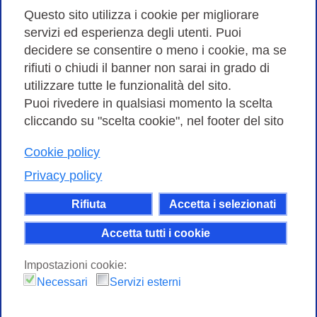
Amministrazione trasparente
Questo sito utilizza i cookie per migliorare
servizi ed esperienza degli utenti. Puoi
Bandi di Gara
decidere se consentire o meno i cookie, ma se
rifiuti o chiudi il banner non sarai in grado di
utilizzare tutte le funzionalità del sito.
Puoi rivedere in qualsiasi momento la scelta
Consortium GARR - Via dei Tizii, 6 - 00185 Roma | Tel.
cliccando su "scelta cookie", nel footer del sito
0649622000 - Fax 0649622044
Cookie policy
| CF 97284570583 – PI 07577141000 | Codice
Destinatario 7EU9KEU |
Privacy policy
Il contenuto di questo sito e' rilasciato, tranne dove
Rifiuta
Accetta i selezionati
altrimenti indicato, secondo i termini della licenza
Creative Commons
Accetta tutti i cookie
attribuzione - Non commerciale Condividi allo
Impostazioni cookie:
stesso modo 4.0 Internazionale.
Necessari
Servizi esterni