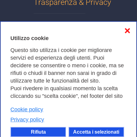
Trasparenza & Privacy
Informativa sulla privacy
❌
Cookies Policy
Utilizzo cookie
Amministrazione trasparente
Questo sito utilizza i cookie per migliorare
servizi ed esperienza degli utenti. Puoi
Bandi di Gara
decidere se consentire o meno i cookie, ma se
rifiuti o chiudi il banner non sarai in grado di
utilizzare tutte le funzionalità del sito.
Puoi rivedere in qualsiasi momento la scelta
Consortium GARR - Via dei Tizii, 6 - 00185 Roma | Tel.
cliccando su "scelta cookie", nel footer del sito
0649622000 - Fax 0649622044
| CF 97284570583 – PI 07577141000 | Codice
Cookie policy
Destinatario 7EU9KEU |
Privacy policy
Il contenuto di questo sito e' rilasciato, tranne dove
Rifiuta
Accetta i selezionati
altrimenti indicato, secondo i termini della licenza