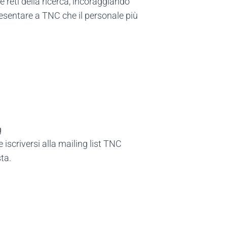
 reti della ricerca, incoraggiando
esentare a TNC che il personale più
g
e iscriversi alla mailing list TNC
ta.