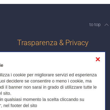
to top
Trasparenza & Privacy
❌
Informativa sulla privacy
ie
Cookies Policy
ilizza i cookie per migliorare servizi ed esperienza
Amministrazione trasparente
Puoi decidere se consentire o meno i cookie, ma
iudi il banner non sarai in grado di utilizzare tutte le
Bandi di Gara
l sito.
 in qualsiasi momento la scelta cliccando su
, nel footer del sito