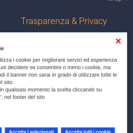
Trasparenza & Privacy
❌
Informativa sulla privacy
ie
Cookies Policy
ilizza i cookie per migliorare servizi ed esperienza
Amministrazione trasparente
Puoi decidere se consentire o meno i cookie, ma
iudi il banner non sarai in grado di utilizzare tutte le
Bandi di Gara
l sito.
 in qualsiasi momento la scelta cliccando su
, nel footer del sito
Fax 0649622044
9KEU |
Accetta i selezionati
Accetta tutti i cookie