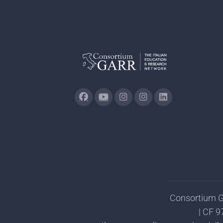
Consortium GA
| CF 