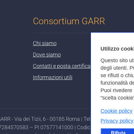
Consortium GARR
Chi siamo
Utilizzo cook
Dove siamo
Questo sito ut
Contatti e posta certificata
degli utenti. 
se rifiuti o ch
Informazioni utili
funzionalità de
Puoi rivedere
"scelta cookie"
Cookie policy
RR - Via dei Tizii, 6 - 00185 Roma | Tel. 0649622000 - 
Privacy policy
97284570583 – PI 07577141000 | Codice Destinatario 7EU
Rifiuta