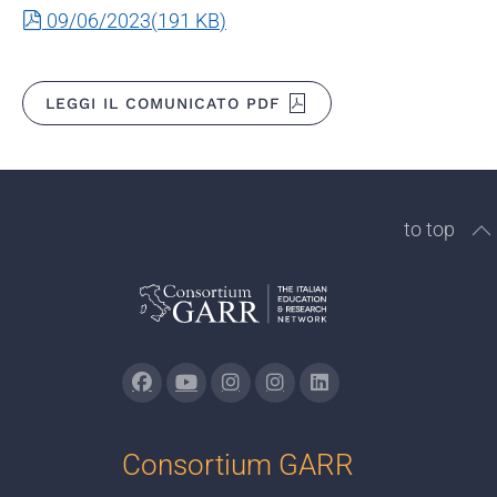
pdf
09/06/2023
(
191 KB
)
LEGGI IL COMUNICATO PDF
to top
Consortium GARR