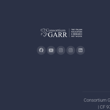
Consortium GA
| CF 