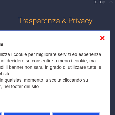
to top
Trasparenza & Privacy
❌
Informativa sulla privacy
ie
Cookies Policy
ilizza i cookie per migliorare servizi ed esperienza
Amministrazione trasparente
Puoi decidere se consentire o meno i cookie, ma
iudi il banner non sarai in grado di utilizzare tutte le
Bandi di Gara
l sito.
 in qualsiasi momento la scelta cliccando su
, nel footer del sito
Fax 0649622044
9KEU |