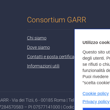
Consortium GARR
Chi siamo
Utilizzo cook
Dove siamo
Questo sito ut
Contatti e posta certificata
degli utenti. 
se rifiuti o ch
Informazioni utili
funzionalità de
Puoi rivedere
"scelta cookie"
Cookie policy
RR - Via dei Tizii, 6 - 00185 Roma | Tel. 0649622000 - 
Privacy policy
97284570583 – PI 07577141000 | Codice Destinatario 7EU