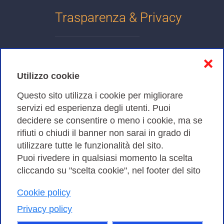
Trasparenza & Privacy
Informativa sulla privacy
❌
Cookies Policy
Utilizzo cookie
Amministrazione trasparente
Questo sito utilizza i cookie per migliorare
servizi ed esperienza degli utenti. Puoi
Bandi di Gara
decidere se consentire o meno i cookie, ma se
rifiuti o chiudi il banner non sarai in grado di
utilizzare tutte le funzionalità del sito.
Puoi rivedere in qualsiasi momento la scelta
Consortium GARR - Via dei Tizii, 6 - 00185 Roma | Tel.
cliccando su "scelta cookie", nel footer del sito
0649622000 - Fax 0649622044
Cookie policy
| CF 97284570583 – PI 07577141000 | Codice
Destinatario 7EU9KEU |
Privacy policy
Il contenuto di questo sito e' rilasciato, tranne dove