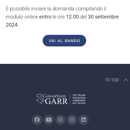
È possibile inviare la domanda compilando il
modulo online
e
ntro
le ore
12.00
del
30 settembre
2024
.
VAI AL BANDO
to top