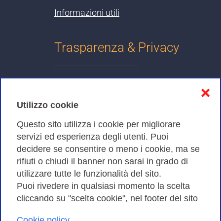
Informazioni utili
Trasparenza & Privacy
Informativa sulla privacy
❌
Cookies Policy
Utilizzo cookie
Amministrazione trasparente
Questo sito utilizza i cookie per migliorare
servizi ed esperienza degli utenti. Puoi
Bandi di Gara
decidere se consentire o meno i cookie, ma se
rifiuti o chiudi il banner non sarai in grado di
utilizzare tutte le funzionalità del sito.
Puoi rivedere in qualsiasi momento la scelta
Consortium GARR - Via dei Tizii, 6 - 00185 Roma | Tel.
cliccando su "scelta cookie", nel footer del sito
0649622000 - Fax 0649622044
Cookie policy
| CF 97284570583 – PI 07577141000 | Codice