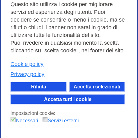
Amministrazione trasparente
Questo sito utilizza i cookie per migliorare
servizi ed esperienza degli utenti. Puoi
Bandi di Gara
decidere se consentire o meno i cookie, ma se
rifiuti o chiudi il banner non sarai in grado di
utilizzare tutte le funzionalità del sito.
Puoi rivedere in qualsiasi momento la scelta
Consortium GARR - Via dei Tizii, 6 - 00185 Roma | Tel.
cliccando su "scelta cookie", nel footer del sito
0649622000 - Fax 0649622044
Cookie policy
| CF 97284570583 – PI 07577141000 | Codice
Destinatario 7EU9KEU |
Privacy policy
Il contenuto di questo sito e' rilasciato, tranne dove
Rifiuta
Accetta i selezionati
altrimenti indicato, secondo i termini della licenza
Creative Commons
Accetta tutti i cookie
attribuzione - Non commerciale Condividi allo
Impostazioni cookie:
stesso modo 4.0 Internazionale.
Necessari
Servizi esterni