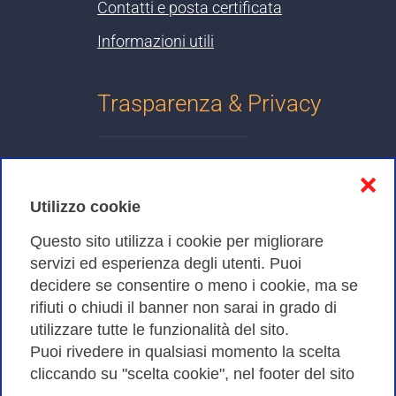
Contatti e posta certificata
Informazioni utili
Trasparenza & Privacy
Informativa sulla privacy
❌
Cookies Policy
Utilizzo cookie
Amministrazione trasparente
Questo sito utilizza i cookie per migliorare
servizi ed esperienza degli utenti. Puoi
Bandi di Gara
decidere se consentire o meno i cookie, ma se
rifiuti o chiudi il banner non sarai in grado di
utilizzare tutte le funzionalità del sito.
Puoi rivedere in qualsiasi momento la scelta
Consortium GARR - Via dei Tizii, 6 - 00185 Roma | Tel.
cliccando su "scelta cookie", nel footer del sito
0649622000 - Fax 0649622044