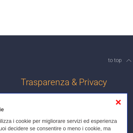
to top
Trasparenza & Privacy
❌
Informativa sulla privacy
ie
Cookies Policy
ilizza i cookie per migliorare servizi ed esperienza
Amministrazione trasparente
Puoi decidere se consentire o meno i cookie, ma