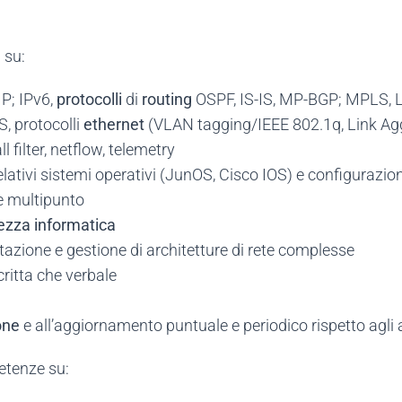
 su:
P; IPv6,
protocolli
di
routing
OSPF, IS-IS, MP-BGP; MPLS, LD
, protocolli
ethernet
(VLAN tagging/IEEE 802.1q, Link Ag
ll filter, netflow, telemetry
lativi sistemi operativi (JunOS, Cisco IOS) e configurazioni s
e multipunto
ezza informatica
ttazione e gestione di architetture di rete complesse
critta che verbale
one
e all’aggiornamento puntuale e periodico rispetto agl
etenze su: