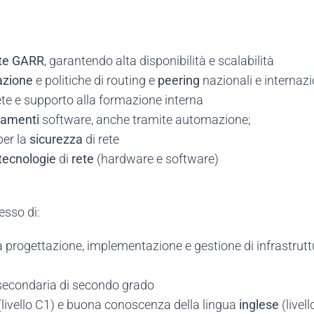
te GARR
, garantendo alta disponibilità e scalabilità
azione
e politiche di routing e
peering
nazionali e internazi
ete e supporto alla formazione interna
namenti
software, anche tramite automazione;
per la
sicurezza
di rete
tecnologie
di
rete
(hardware e software)
esso di:
a progettazione, implementazione e gestione di infrastruttu
secondaria di secondo grado
livello C1) e buona conoscenza della lingua
inglese
(livell