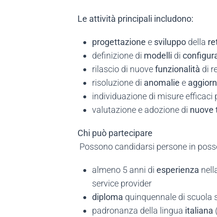
Le attività principali includono:
progettazione
e
sviluppo
della
re
definizione di
modelli
di
configur
rilascio di nuove
funzionalità
di r
risoluzione di
anomalie
e
aggior
individuazione di misure efficaci 
valutazione e adozione di
nuove
Chi può partecipare
Possono candidarsi persone in poss
almeno 5 anni di
esperienza
nell
service provider
diploma
quinquennale di scuola 
padronanza della lingua
italiana
(