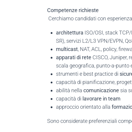
Competenze richieste
Cerchiamo candidati con esperienza
architettura
ISO/OSI, stack TCP/I
SR), servizi L2/L3 VPN/EVPN, QoS
multicast
, NAT, ACL, policy, firewa
apparati di rete
CISCO, Juniper, re
scala geografica, punto-a-punto 
strumenti e best practice di
sicur
capacità di pianificazione, proge
abilità nella
comunicazione
sia s
capacità di
lavorare in team
approccio orientato alla
formazi
Sono considerate preferenziali comp