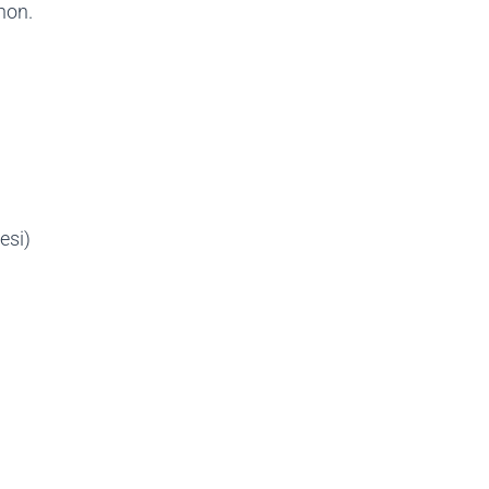
hon.
esi)