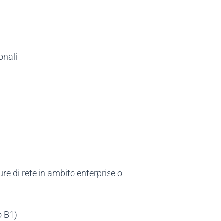
onali
re di rete in ambito enterprise o
o B1)