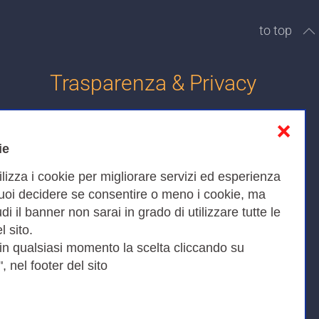
to top
Trasparenza & Privacy
❌
Informativa sulla privacy
ie
Cookies Policy
ilizza i cookie per migliorare servizi ed esperienza
Amministrazione trasparente
Puoi decidere se consentire o meno i cookie, ma
iudi il banner non sarai in grado di utilizzare tutte le
Bandi di Gara
l sito.
 in qualsiasi momento la scelta cliccando su
, nel footer del sito
Fax 0649622044