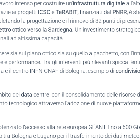
avoro intenso per costruire un’
infrastruttura digitale
all’al
azie ai progetti
ICSC
e
TeRABIT
, finanziati dal
PNRR
, è s
letando la progettazione e il rinnovo di 82 punti di presen
ettro ottico verso la Sardegna
. Un investimento strategico 
nali ad altissima capacità.
ere sia sul piano ottico sia su quello a pacchetto, con l’in
 e performance. Tra gli interventi più rilevanti spicca l’e
vra e il centro INFN-CNAF di Bologna, esempio di
condivisio
mbito dei
data centre
, con il consolidamento delle risorse 
mento tecnologico attraverso l’adozione di nuove piattaf
otenziato l’accesso alla rete europea GÉANT fino a 600 Gb
ello tra Bologna e Lugano per il trasferimento dei dati me