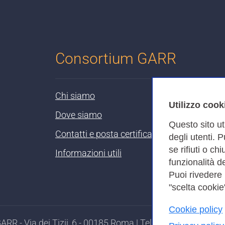
Consortium GARR
Chi siamo
Utilizzo cook
Dove siamo
Questo sito ut
Contatti e posta certificata
degli utenti. 
se rifiuti o ch
Informazioni utili
funzionalità de
Puoi rivedere
"scelta cookie"
Cookie policy
RR - Via dei Tizii, 6 - 00185 Roma | Tel. 0649622000 - 