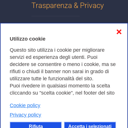
Trasparenza & Privacy
Informativa sulla privacy
❌
Cookies Policy
Utilizzo cookie
Amministrazione trasparente
Questo sito utilizza i cookie per migliorare
servizi ed esperienza degli utenti. Puoi
Bandi di Gara
decidere se consentire o meno i cookie, ma se
rifiuti o chiudi il banner non sarai in grado di
utilizzare tutte le funzionalità del sito.
Puoi rivedere in qualsiasi momento la scelta
Consortium GARR - Via dei Tizii, 6 - 00185 Roma | Tel.
cliccando su "scelta cookie", nel footer del sito
0649622000 - Fax 0649622044
Cookie policy
| CF 97284570583 – PI 07577141000 | Codice
Destinatario 7EU9KEU |
Privacy policy
Il contenuto di questo sito e' rilasciato, tranne dove
Rifiuta
Accetta i selezionati