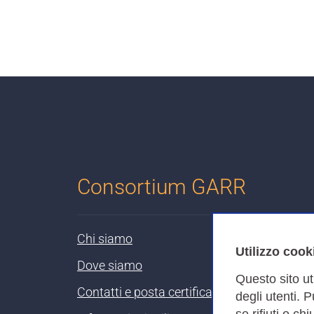
Consortium GARR
Chi siamo
Utilizzo cook
Dove siamo
Questo sito ut
Contatti e posta certificata
degli utenti. 