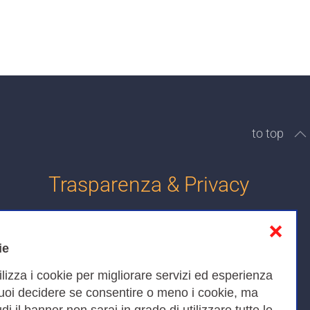
to top
Trasparenza & Privacy
❌
Informativa sulla privacy
ie
Cookies Policy
ilizza i cookie per migliorare servizi ed esperienza
Amministrazione trasparente
Puoi decidere se consentire o meno i cookie, ma