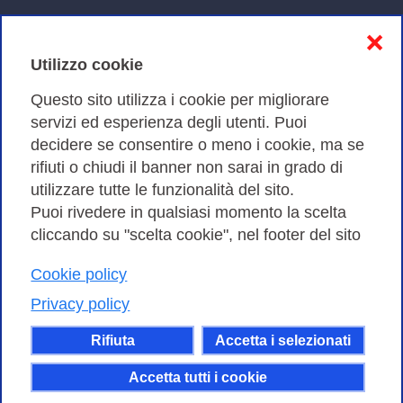
Informativa sulla privacy
❌
Cookies Policy
Utilizzo cookie
Amministrazione trasparente
Questo sito utilizza i cookie per migliorare
servizi ed esperienza degli utenti. Puoi
Bandi di Gara
decidere se consentire o meno i cookie, ma se
rifiuti o chiudi il banner non sarai in grado di
utilizzare tutte le funzionalità del sito.
Puoi rivedere in qualsiasi momento la scelta
Consortium GARR - Via dei Tizii, 6 - 00185 Roma | Tel.
cliccando su "scelta cookie", nel footer del sito
0649622000 - Fax 0649622044
Cookie policy
| CF 97284570583 – PI 07577141000 | Codice
Destinatario 7EU9KEU |
Privacy policy
Il contenuto di questo sito e' rilasciato, tranne dove
Rifiuta
Accetta i selezionati
altrimenti indicato, secondo i termini della licenza
Creative Commons
Accetta tutti i cookie
attribuzione - Non commerciale Condividi allo