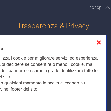
to top
Trasparenza & Privacy
❌
Informativa sulla privacy
ie
Cookies Policy
ilizza i cookie per migliorare servizi ed esperienza
Amministrazione trasparente
Puoi decidere se consentire o meno i cookie, ma
iudi il banner non sarai in grado di utilizzare tutte le
Bandi di Gara
l sito.
 in qualsiasi momento la scelta cliccando su
, nel footer del sito
Fax 0649622044