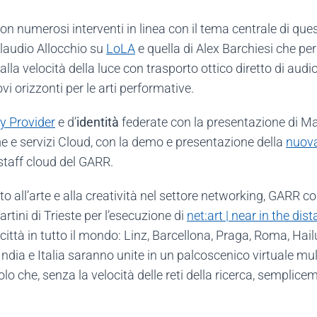
 numerosi interventi in linea con il tema centrale di questa
laudio Allocchio su
LoLA
e quella di Alex Barchiesi che pe
ro alla velocità della luce con trasporto ottico diretto di aud
ovi orizzonti per le arti performative.
y Provider
e d’
identità
federate con la presentazione di Mar
e e servizi Cloud, con la demo e presentazione della
nuova
 staff cloud del GARR.
to all’arte e alla creatività nel settore networking, GARR co
artini di Trieste per l’esecuzione di
net:art | near in the dis
città in tutto il mondo: Linz, Barcellona, Praga, Roma, Hai
dia e Italia saranno unite in un palcoscenico virtuale mult
lo che, senza la velocità delle reti della ricerca, semplic