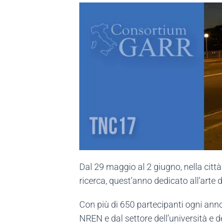
Dal 29 maggio al 2 giugno, nella città
ricerca, quest’anno dedicato all’arte 
Con più di 650 partecipanti ogni anno,
NREN e dal settore dell’università e de