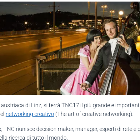
 austriaca di Linz, si terrà TNC17 il più grande e important
del
networking creativo
(The art of creative networking).
 TNC riunisce decision maker, manager, esperti di rete e d’
lla ricerca di tutto il mondo.