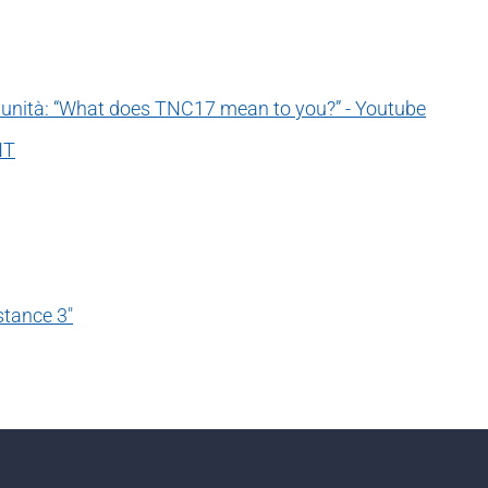
munità: “What does TNC17 mean to you?” - Youtube
NT
istance 3"