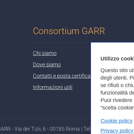
Consortium GARR
Chi siamo
Utilizzo cook
Dove siamo
Questo sito ut
Contatti e posta certificata
degli utenti. 
se rifiuti o ch
Informazioni utili
funzionalità de
Puoi rivedere
"scelta cookie"
Cookie policy
RR - Via dei Tizii, 6 - 00185 Roma | Tel. 0649622000 - 
Privacy policy