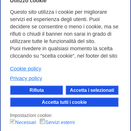
Utilizzo cookie
Amministrazione trasparente
Questo sito utilizza i cookie per migliorare
servizi ed esperienza degli utenti. Puoi
Bandi di Gara
decidere se consentire o meno i cookie, ma se
rifiuti o chiudi il banner non sarai in grado di
utilizzare tutte le funzionalità del sito.
Puoi rivedere in qualsiasi momento la scelta
Consortium GARR - Via dei Tizii, 6 - 00185 Roma | Tel.
cliccando su "scelta cookie", nel footer del sito
0649622000 - Fax 0649622044
Cookie policy
| CF 97284570583 – PI 07577141000 | Codice
Destinatario 7EU9KEU |
Privacy policy
Il contenuto di questo sito e' rilasciato, tranne dove
Rifiuta
Accetta i selezionati
altrimenti indicato, secondo i termini della licenza
Creative Commons
Accetta tutti i cookie
attribuzione - Non commerciale Condividi allo
Impostazioni cookie:
stesso modo 4.0 Internazionale.
Necessari
Servizi esterni