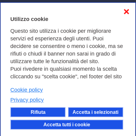
Informativa sulla privacy
❌
Cookies Policy
Utilizzo cookie
Amministrazione trasparente
Questo sito utilizza i cookie per migliorare
servizi ed esperienza degli utenti. Puoi
Bandi di Gara
decidere se consentire o meno i cookie, ma se
rifiuti o chiudi il banner non sarai in grado di
utilizzare tutte le funzionalità del sito.
Puoi rivedere in qualsiasi momento la scelta
Consortium GARR - Via dei Tizii, 6 - 00185 Roma | Tel.
cliccando su "scelta cookie", nel footer del sito
0649622000 - Fax 0649622044
| CF 97284570583 – PI 07577141000 | Codice
Cookie policy
Destinatario 7EU9KEU |
Privacy policy
Il contenuto di questo sito e' rilasciato, tranne dove
Rifiuta
Accetta i selezionati
altrimenti indicato, secondo i termini della licenza
Creative Commons
Accetta tutti i cookie
attribuzione - Non commerciale Condividi allo