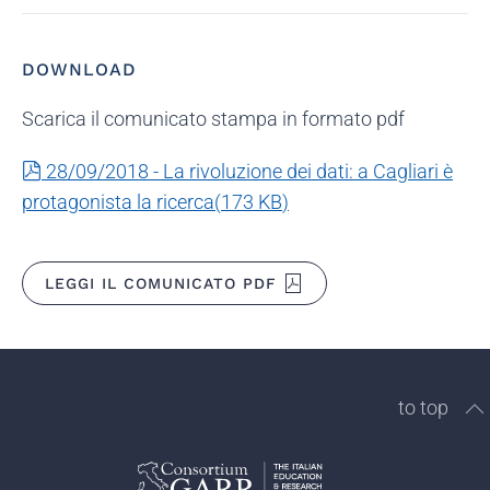
DOWNLOAD
Scarica il comunicato stampa in formato pdf
pdf
28/09/2018 - La rivoluzione dei dati: a Cagliari è
protagonista la ricerca
(
173 KB
)
LEGGI IL COMUNICATO PDF
to top