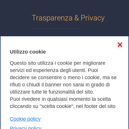
Trasparenza & Privacy
Informativa sulla privacy
❌
Cookies Policy
Utilizzo cookie
Amministrazione trasparente
Questo sito utilizza i cookie per migliorare
servizi ed esperienza degli utenti. Puoi
Bandi di Gara
decidere se consentire o meno i cookie, ma se
rifiuti o chiudi il banner non sarai in grado di
utilizzare tutte le funzionalità del sito.
Puoi rivedere in qualsiasi momento la scelta
Consortium GARR - Via dei Tizii, 6 - 00185 Roma | Tel.
cliccando su "scelta cookie", nel footer del sito
0649622000 - Fax 0649622044
| CF 97284570583 – PI 07577141000 | Codice
Cookie policy
Destinatario 7EU9KEU |
Privacy policy