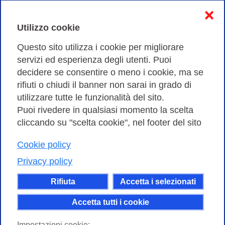
Informativa sulla privacy
❌
Cookies Policy
Utilizzo cookie
Amministrazione trasparente
Questo sito utilizza i cookie per migliorare
servizi ed esperienza degli utenti. Puoi
Bandi di Gara
decidere se consentire o meno i cookie, ma se
rifiuti o chiudi il banner non sarai in grado di
utilizzare tutte le funzionalità del sito.
Puoi rivedere in qualsiasi momento la scelta
Consortium GARR - Via dei Tizii, 6 - 00185 Roma | Tel.
cliccando su "scelta cookie", nel footer del sito
0649622000 - Fax 0649622044
Cookie policy
| CF 97284570583 – PI 07577141000 | Codice
Destinatario 7EU9KEU |
Privacy policy
Il contenuto di questo sito e' rilasciato, tranne dove
Rifiuta
Accetta i selezionati
altrimenti indicato, secondo i termini della licenza
Creative Commons
Accetta tutti i cookie
attribuzione - Non commerciale Condividi allo
Impostazioni cookie: