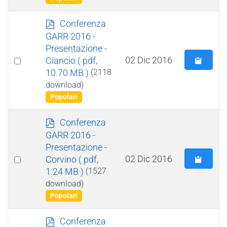
p
Conferenza
d
GARR 2016 -
f
Presentazione -
Select
02 Dic 2016
Ciancio
( pdf,
10.70 MB )
(2118
an
download)
item
Popolari
p
Conferenza
d
GARR 2016 -
f
Presentazione -
Select
02 Dic 2016
Corvino
( pdf,
1.24 MB )
(1527
an
download)
item
Popolari
p
Conferenza