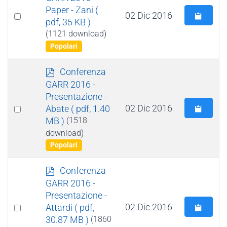
f
Paper - Zani
(
Select
02 Dic 2016
pdf, 35 KB )
an
(1121 download)
item
Popolari
p
Conferenza
d
GARR 2016 -
f
Presentazione -
Select
02 Dic 2016
Abate
( pdf, 1.40
MB )
(1518
an
download)
item
Popolari
p
Conferenza
d
GARR 2016 -
f
Presentazione -
Select
02 Dic 2016
Attardi
( pdf,
30.87 MB )
(1860
an