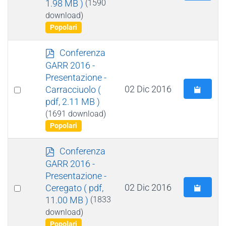
1.98 MB )
(1590
an
download)
item
Popolari
p
Conferenza
d
GARR 2016 -
f
Presentazione -
Select
02 Dic 2016
Carracciuolo
(
pdf, 2.11 MB )
an
(1691 download)
item
Popolari
p
Conferenza
d
GARR 2016 -
f
Presentazione -
Select
02 Dic 2016
Ceregato
( pdf,
11.00 MB )
(1833
an
download)
item
Popolari