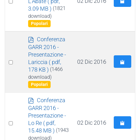
Select
02 Dic 2016
L'Abate
( pdf,
3.09 MB )
(1821
an
download)
item
Popolari
p
Conferenza
d
GARR 2016 -
f
Presentazione -
Select
02 Dic 2016
Lariccia
( pdf,
178 KB )
(1466
an
download)
item
Popolari
p
Conferenza
d
GARR 2016 -
f
Presentazione -
Select
02 Dic 2016
Lo Re
( pdf,
15.48 MB )
(1943
an
download)
item