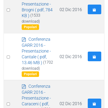
f
Presentazione -
Select
02 Dic 2016
Brogni
( pdf, 784
KB )
(1533
an
download)
item
Popolari
p
Conferenza
d
GARR 2016 -
f
Presentazione -
Select
02 Dic 2016
Cantale
( pdf,
13.46 MB )
(1702
an
download)
item
Popolari
p
Conferenza
d
GARR 2016 -
f
Presentazione -
Select
02 Dic 2016
Caraceni
( pdf,