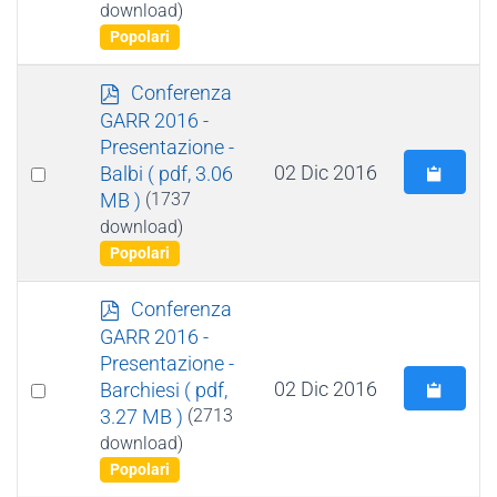
download)
item
Popolari
p
Conferenza
d
GARR 2016 -
f
Presentazione -
Select
02 Dic 2016
Balbi
( pdf, 3.06
MB )
(1737
an
download)
item
Popolari
p
Conferenza
d
GARR 2016 -
f
Presentazione -
Select
02 Dic 2016
Barchiesi
( pdf,
3.27 MB )
(2713
an
download)
item
Popolari