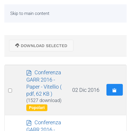
Skip to main content
DOWNLOAD SELECTED
p
Conferenza
d
GARR 2016 -
f
Paper - Vitellio
(
Select
02 Dic 2016
pdf, 62 KB )
an
(1527 download)
item
Popolari
p
Conferenza
d
GARR 2016 -