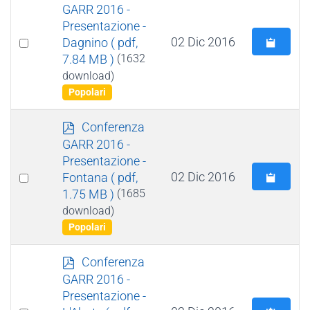
d
GARR 2016 -
f
Presentazione -
Select
02 Dic 2016
Dagnino
( pdf,
7.84 MB )
(1632
an
download)
item
Popolari
p
Conferenza
d
GARR 2016 -
f
Presentazione -
Select
02 Dic 2016
Fontana
( pdf,
1.75 MB )
(1685
an
download)
item
Popolari
p
Conferenza
d
GARR 2016 -
f
Presentazione -