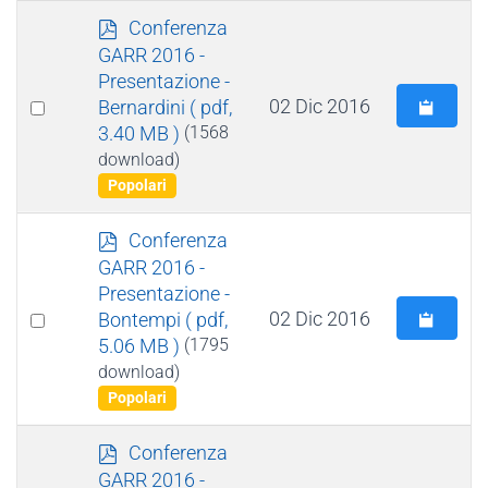
p
Conferenza
d
GARR 2016 -
f
Presentazione -
Select
02 Dic 2016
Bernardini
( pdf,
3.40 MB )
(1568
an
download)
item
Popolari
p
Conferenza
d
GARR 2016 -
f
Presentazione -
Select
02 Dic 2016
Bontempi
( pdf,
5.06 MB )
(1795
an
download)
item
Popolari
p
Conferenza
d
GARR 2016 -