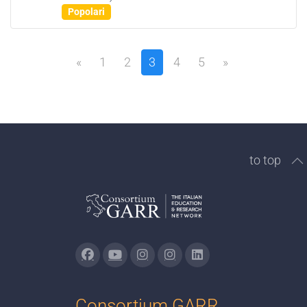
Popolari
«
1
2
3
4
5
»
to top
Consortium GARR