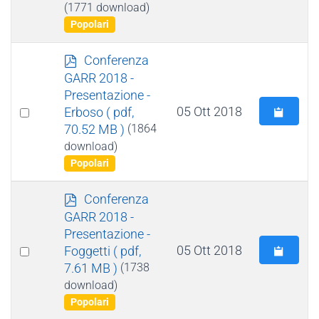
(1771 download)
item
Popolari
p
Conferenza
d
GARR 2018 -
f
Presentazione -
Select
05 Ott 2018
Erboso
( pdf,
70.52 MB )
(1864
an
download)
item
Popolari
p
Conferenza
d
GARR 2018 -
f
Presentazione -
Select
05 Ott 2018
Foggetti
( pdf,
7.61 MB )
(1738
an
download)
item
Popolari