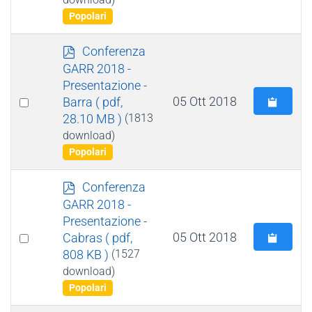
item
Popolari
p
Conferenza
d
GARR 2018 -
f
Presentazione -
Select
05 Ott 2018
Barra
( pdf,
28.10 MB )
(1813
an
download)
item
Popolari
p
Conferenza
d
GARR 2018 -
f
Presentazione -
Select
05 Ott 2018
Cabras
( pdf,
808 KB )
(1527
an
download)
item
Popolari