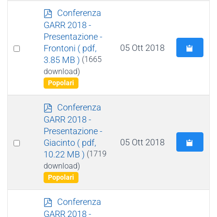
p
Conferenza
d
GARR 2018 -
f
Presentazione -
Select
05 Ott 2018
Frontoni
( pdf,
3.85 MB )
(1665
an
download)
item
Popolari
p
Conferenza
d
GARR 2018 -
f
Presentazione -
Select
05 Ott 2018
Giacinto
( pdf,
10.22 MB )
(1719
an
download)
item
Popolari
p
Conferenza
d
GARR 2018 -