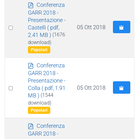
p
Conferenza
d
GARR 2018 -
f
Presentazione -
Select
05 Ott 2018
Castelli
( pdf,
2.41 MB )
(1676
an
download)
item
Popolari
p
Conferenza
d
GARR 2018 -
f
Presentazione -
Select
05 Ott 2018
Colla
( pdf, 1.91
MB )
(1544
an
download)
item
Popolari
p
Conferenza
d
GARR 2018 -
f