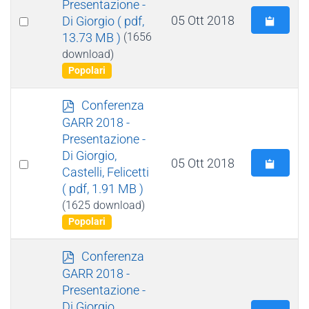
Presentazione -
Select
05 Ott 2018
Di Giorgio
( pdf,
13.73 MB )
(1656
an
download)
item
Popolari
p
Conferenza
d
GARR 2018 -
f
Presentazione -
Di Giorgio,
Select
05 Ott 2018
Castelli, Felicetti
an
( pdf, 1.91 MB )
item
(1625 download)
Popolari
p
Conferenza
d
GARR 2018 -
f
Presentazione -
Di Giorgio,