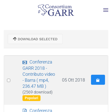
Skip to main content
DOWNLOAD SELECTED
v
Conferenza
i
GARR 2018 -
d
Contributo video
e
Select
05 Ott 2018
- Barra
( mp4,
o
236.47 MB )
an
(2569 download)
item
Popolari
p
Conferenza