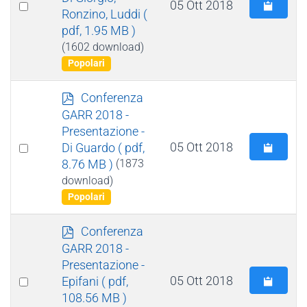
Select
05 Ott 2018
Ronzino, Luddi
(
an
pdf, 1.95 MB )
item
(1602 download)
Popolari
p
Conferenza
d
GARR 2018 -
f
Presentazione -
Select
05 Ott 2018
Di Guardo
( pdf,
8.76 MB )
(1873
an
download)
item
Popolari
p
Conferenza
d
GARR 2018 -
f
Presentazione -
Select
05 Ott 2018
Epifani
( pdf,
108.56 MB )
an