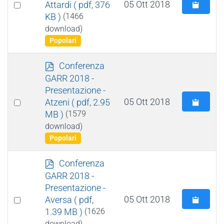
Select
05 Ott 2018
Attardi
( pdf, 376
KB )
(1466
an
download)
item
Popolari
p
Conferenza
d
GARR 2018 -
f
Presentazione -
Select
05 Ott 2018
Atzeni
( pdf, 2.95
MB )
(1579
an
download)
item
Popolari
p
Conferenza
d
GARR 2018 -
f
Presentazione -
Select
05 Ott 2018
Aversa
( pdf,
1.39 MB )
(1626
an
download)