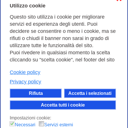
Cookies Policy
Utilizzo cookie
Amministrazione trasparente
Questo sito utilizza i cookie per migliorare
servizi ed esperienza degli utenti. Puoi
Bandi di Gara
decidere se consentire o meno i cookie, ma se
rifiuti o chiudi il banner non sarai in grado di
utilizzare tutte le funzionalità del sito.
Puoi rivedere in qualsiasi momento la scelta
Consortium GARR - Via dei Tizii, 6 - 00185 Roma | Tel.
cliccando su "scelta cookie", nel footer del sito
0649622000 - Fax 0649622044
| CF 97284570583 – PI 07577141000 | Codice
Cookie policy
Destinatario 7EU9KEU |
Privacy policy
Il contenuto di questo sito e' rilasciato, tranne dove
Rifiuta
Accetta i selezionati
altrimenti indicato, secondo i termini della licenza
Creative Commons
Accetta tutti i cookie
attribuzione - Non commerciale Condividi allo
Impostazioni cookie:
stesso modo 4.0 Internazionale.
Necessari
Servizi esterni