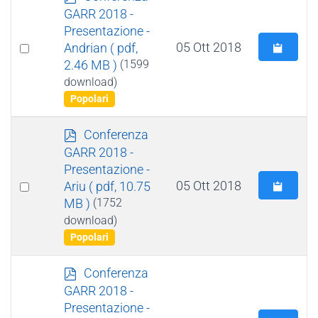
d
GARR 2018 -
f
Presentazione -
Select
05 Ott 2018
Andrian
( pdf,
2.46 MB )
(1599
an
download)
item
Popolari
p
Conferenza
d
GARR 2018 -
f
Presentazione -
Select
05 Ott 2018
Ariu
( pdf, 10.75
MB )
(1752
an
download)
item
Popolari
p
Conferenza
d
GARR 2018 -
f
Presentazione -