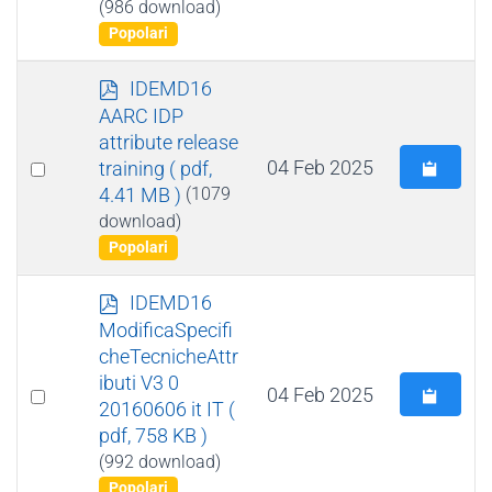
(986 download)
Popolari
p
IDEMD16
d
AARC IDP
f
attribute release
Select
04 Feb 2025
training
( pdf,
4.41 MB )
(1079
an
download)
item
Popolari
p
IDEMD16
d
ModificaSpecifi
f
cheTecnicheAttr
ibuti V3 0
Select
04 Feb 2025
20160606 it IT
(
an
pdf, 758 KB )
item
(992 download)
Popolari