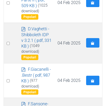
Select
04 Feb 2025
509 KB )
(1025
an
download)
item
Popolari
p
D.Vaghetti -
d
Shibboleth IDP
f
v 3.2.1
( pdf, 331
Select
04 Feb 2025
KB )
(1049
an
download)
item
Popolari
p
F.Giacanelli -
d
.Bestr
( pdf, 987
f
Select
04 Feb 2025
KB )
(977
an
download)
Popolari
item
p
F.Sansone-