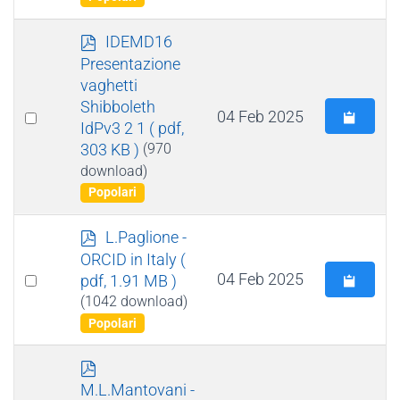
p
IDEMD16
d
Presentazione
f
vaghetti
Shibboleth
Select
04 Feb 2025
IdPv3 2 1
( pdf,
an
303 KB )
(970
item
download)
Popolari
p
L.Paglione -
d
ORCID in Italy
(
f
Select
04 Feb 2025
pdf, 1.91 MB )
an
(1042 download)
Popolari
item
p
d
M.L.Mantovani -