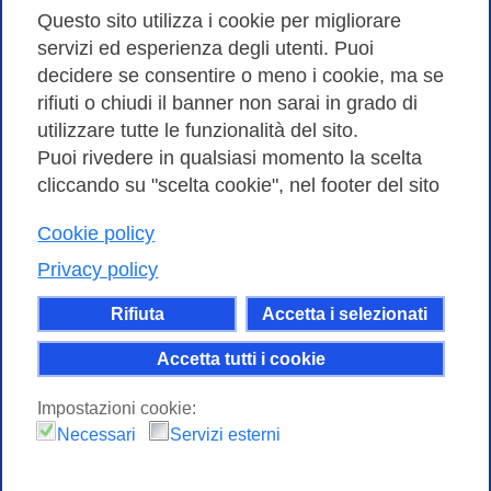
Amministrazione trasparente
Questo sito utilizza i cookie per migliorare
servizi ed esperienza degli utenti. Puoi
Bandi di Gara
decidere se consentire o meno i cookie, ma se
rifiuti o chiudi il banner non sarai in grado di
utilizzare tutte le funzionalità del sito.
Puoi rivedere in qualsiasi momento la scelta
Consortium GARR - Via dei Tizii, 6 - 00185 Roma | Tel.
cliccando su "scelta cookie", nel footer del sito
0649622000 - Fax 0649622044
| CF 97284570583 – PI 07577141000 | Codice
Cookie policy
Destinatario 7EU9KEU |
Privacy policy
Il contenuto di questo sito e' rilasciato, tranne dove
Rifiuta
Accetta i selezionati
altrimenti indicato, secondo i termini della licenza
Creative Commons
Accetta tutti i cookie
attribuzione - Non commerciale Condividi allo
Impostazioni cookie:
stesso modo 4.0 Internazionale.
Necessari
Servizi esterni