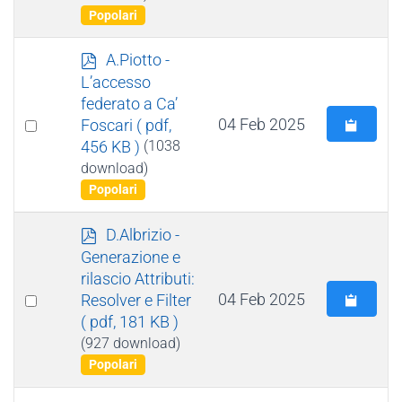
Popolari
p
A.Piotto -
d
L’accesso
f
federato a Ca’
Select
04 Feb 2025
Foscari
( pdf,
456 KB )
(1038
an
download)
item
Popolari
p
D.Albrizio -
d
Generazione e
f
rilascio Attributi:
Select
04 Feb 2025
Resolver e Filter
( pdf, 181 KB )
an
(927 download)
item
Popolari