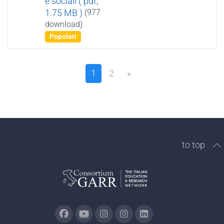
e sociali
( pdf,
item
1.75 MB )
(977
download)
Popolari
1
2
»
to top