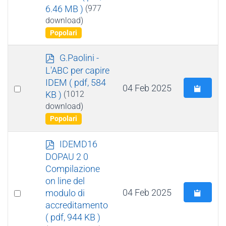
item
6.46 MB )
(977
download)
Popolari
p
G.Paolini -
d
L'ABC per capire
f
IDEM
( pdf, 584
Select
04 Feb 2025
KB )
(1012
an
download)
item
Popolari
p
IDEMD16
d
DOPAU 2 0
f
Compilazione
on line del
Select
04 Feb 2025
modulo di
accreditamento
an
( pdf, 944 KB )
item