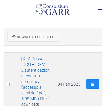
Skip to main content
DOWNLOAD SELECTED
p
A.Cossu -
d
ICCU + IDEM:
f
L'autenticazion
e federata
semplifica
Select
04 Feb 2025
l'accesso al
an
servizio
( pdf,
item
5.08 MB )
(1074
download)