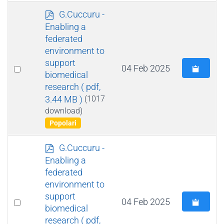
p
G.Cuccuru -
d
Enabling a
f
federated
environment to
support
Select
04 Feb 2025
biomedical
an
research
( pdf,
item
3.44 MB )
(1017
download)
Popolari
p
G.Cuccuru -
d
Enabling a
f
federated
environment to
support
Select
04 Feb 2025
biomedical
an
research
( pdf,