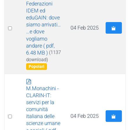
f
Federazioni
IDEM ed
eduGAIN: dove
siamo arrivati…
Select
04 Feb 2025
…e dove
an
vogliamo
item
andare
( pdf,
6.48 MB )
(1137
download)
Popolari
p
d
M.Monachini -
f
CLARIN-IT:
servizi per la
comunità
Select
04 Feb 2025
italiana delle
scienze umane
an