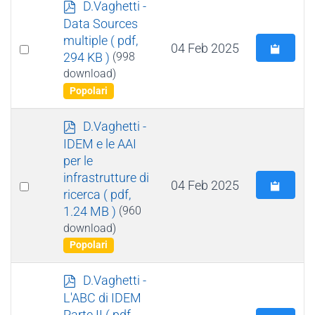
p
D.Vaghetti -
d
Data Sources
f
multiple
( pdf,
Select
04 Feb 2025
294 KB )
(998
an
download)
item
Popolari
p
D.Vaghetti -
d
IDEM e le AAI
f
per le
infrastrutture di
Select
04 Feb 2025
ricerca
( pdf,
an
1.24 MB )
(960
item
download)
Popolari
p
D.Vaghetti -
d
L'ABC di IDEM
f
Parte II
( pdf,