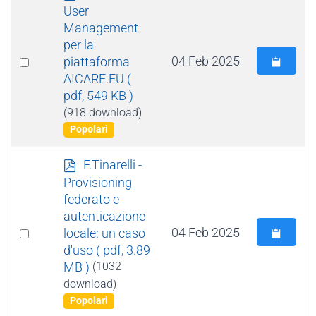
d
User
f
Management
per la
Select
04 Feb 2025
piattaforma
AICARE.EU
(
an
pdf, 549 KB )
item
(918 download)
Popolari
p
F.Tinarelli -
d
Provisioning
f
federato e
autenticazione
Select
04 Feb 2025
locale: un caso
d'uso
( pdf, 3.89
an
MB )
(1032
item
download)
Popolari