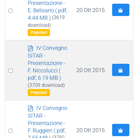
f
Presentazione -
Select
20 Ott 2015
E. Belisario
( pdf,
4.44 MB )
(3619
an
download)
item
Popolari
p
IV Convegno
d
SITAR -
f
Presentazione -
Select
20 Ott 2015
F. Niccolucci
(
pdf, 6.19 MB )
an
(3709 download)
item
Popolari
p
IV Convegno
d
SITAR -
f
Presentazione -
Select
20 Ott 2015
F. Ruggieri
( pdf,
7.55 MB )
(3792