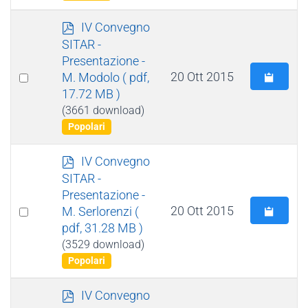
p
IV Convegno
d
SITAR -
f
Presentazione -
Select
20 Ott 2015
M. Modolo
( pdf,
17.72 MB )
an
(3661 download)
item
Popolari
p
IV Convegno
d
SITAR -
f
Presentazione -
Select
20 Ott 2015
M. Serlorenzi
(
pdf, 31.28 MB )
an
(3529 download)
item
Popolari
p
IV Convegno