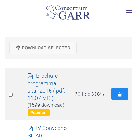
Skip to main content
DOWNLOAD SELECTED
p
Brochure
d
programma
f
sitar 2015
( pdf,
Select
28 Feb 2025
11.07 MB )
an
(1599 download)
item
Popolari
p
IV Convegno
d
SITAR -