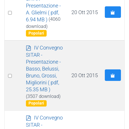
f
Presentazione -
Select
20 Ott 2015
A. Glielmi
( pdf,
6.94 MB )
(4060
an
download)
item
Popolari
p
IV Convegno
d
SITAR -
f
Presentazione -
Basso, Belussi,
Select
20 Ott 2015
Bruno, Grossi,
Migliorini
( pdf,
an
25.35 MB )
item
(3507 download)
Popolari
p
IV Convegno
d
SITAR -