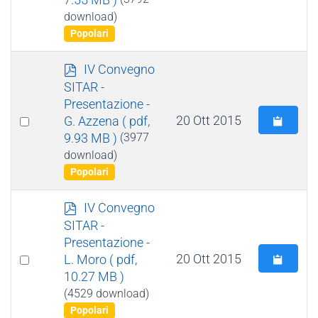
an
download)
item
Popolari
p
IV Convegno
d
SITAR -
f
Presentazione -
Select
20 Ott 2015
G. Azzena
( pdf,
9.93 MB )
(3977
an
download)
item
Popolari
p
IV Convegno
d
SITAR -
f
Presentazione -
Select
20 Ott 2015
L. Moro
( pdf,
10.27 MB )
an
(4529 download)
item
Popolari