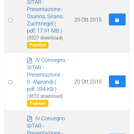
d
SITAR -
f
Presentazione -
Osanna, Sirano,
Select
20 Ott 2015
Zuchtriegel
(
an
pdf, 17.91 MB )
item
(3527 download)
Popolari
p
IV Convegno
d
SITAR -
f
Presentazione -
Select
20 Ott 2015
S. Aliprandi
(
pdf, 394 KB )
an
(3833 download)
item
Popolari
p
IV Convegno
d
SITAR -
f
Presentazione -