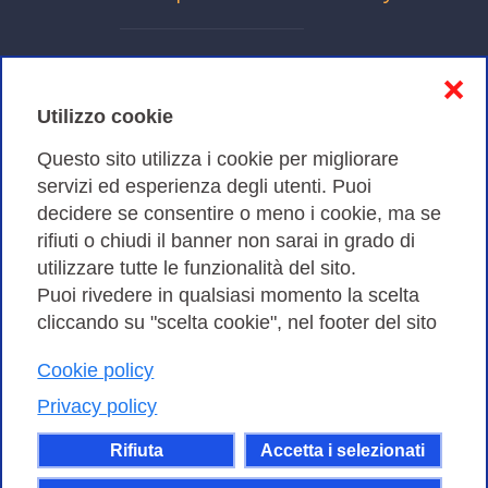
Informativa sulla privacy
❌
Cookies Policy
Utilizzo cookie
Amministrazione trasparente
Questo sito utilizza i cookie per migliorare
servizi ed esperienza degli utenti. Puoi
Bandi di Gara
decidere se consentire o meno i cookie, ma se
rifiuti o chiudi il banner non sarai in grado di
utilizzare tutte le funzionalità del sito.
Puoi rivedere in qualsiasi momento la scelta
Consortium GARR - Via dei Tizii, 6 - 00185 Roma | Tel.
cliccando su "scelta cookie", nel footer del sito
0649622000 - Fax 0649622044
| CF 97284570583 – PI 07577141000 | Codice
Cookie policy
Destinatario 7EU9KEU |
Privacy policy
Il contenuto di questo sito e' rilasciato, tranne dove
Rifiuta
Accetta i selezionati
altrimenti indicato, secondo i termini della licenza