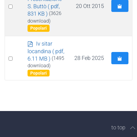
Select
20 Ott 2015
S. Buttò
( pdf,
831 KB )
(3626
an
download)
item
Popolari
p
Iv sitar
d
locandina
( pdf,
f
Select
28 Feb 2025
6.11 MB )
(1495
an
download)
Popolari
item
to top