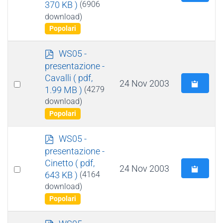
370 KB )
(6906
an
download)
item
Popolari
p
WS05 -
d
presentazione -
f
Cavalli
( pdf,
Select
24 Nov 2003
1.99 MB )
(4279
an
download)
item
Popolari
p
WS05 -
d
presentazione -
f
Cinetto
( pdf,
Select
24 Nov 2003
643 KB )
(4164
an
download)
item
Popolari
p