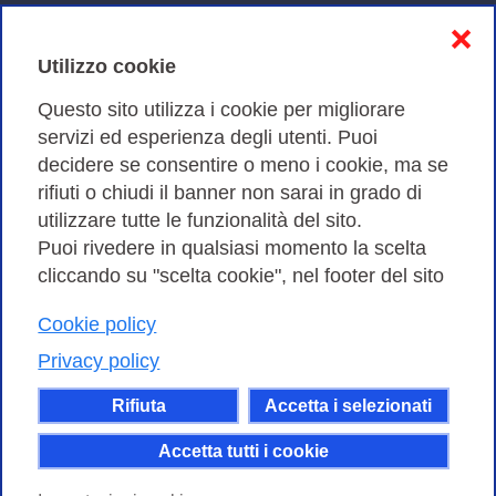
Informativa sulla privacy
❌
Cookies Policy
Utilizzo cookie
Amministrazione trasparente
Questo sito utilizza i cookie per migliorare
servizi ed esperienza degli utenti. Puoi
Bandi di Gara
decidere se consentire o meno i cookie, ma se
rifiuti o chiudi il banner non sarai in grado di
utilizzare tutte le funzionalità del sito.
Puoi rivedere in qualsiasi momento la scelta
Consortium GARR - Via dei Tizii, 6 - 00185 Roma | Tel.
cliccando su "scelta cookie", nel footer del sito
0649622000 - Fax 0649622044
| CF 97284570583 – PI 07577141000 | Codice
Cookie policy
Destinatario 7EU9KEU |
Privacy policy
Il contenuto di questo sito e' rilasciato, tranne dove
Rifiuta
Accetta i selezionati
altrimenti indicato, secondo i termini della licenza
Creative Commons
Accetta tutti i cookie
attribuzione - Non commerciale Condividi allo