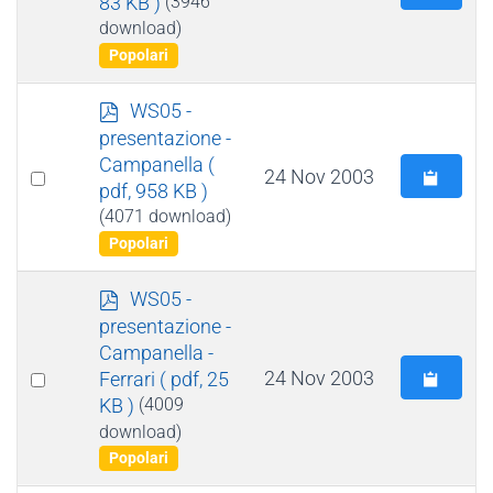
83 KB )
(3946
an
download)
item
Popolari
p
WS05 -
d
presentazione -
f
Campanella
(
Select
24 Nov 2003
pdf, 958 KB )
an
(4071 download)
item
Popolari
p
WS05 -
d
presentazione -
f
Campanella -
Select
24 Nov 2003
Ferrari
( pdf, 25
KB )
(4009
an
download)
item
Popolari