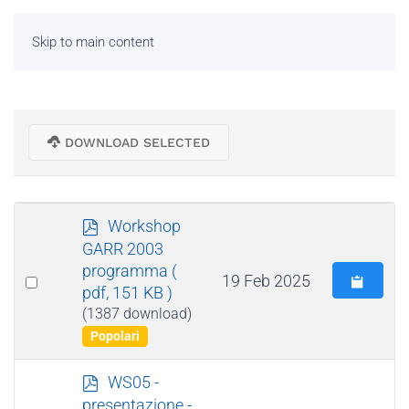
Skip to main content
DOWNLOAD SELECTED
p
Workshop
d
GARR 2003
f
programma
(
Select
19 Feb 2025
pdf, 151 KB )
an
(1387 download)
item
Popolari
p
WS05 -
d
presentazione -