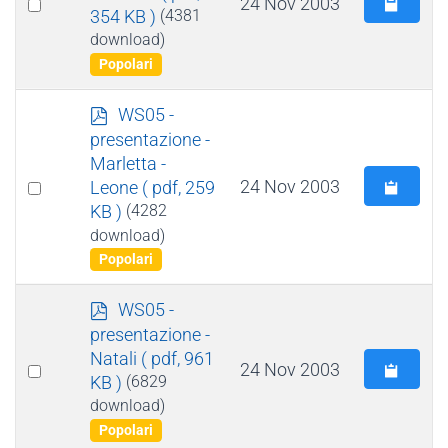
Select
24 Nov 2003
354 KB )
(4381
an
download)
item
Popolari
p
WS05 -
d
presentazione -
f
Marletta -
Select
24 Nov 2003
Leone
( pdf, 259
KB )
(4282
an
download)
item
Popolari
p
WS05 -
d
presentazione -
f
Natali
( pdf, 961
Select
24 Nov 2003
KB )
(6829
an
download)
item
Popolari