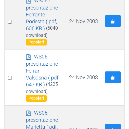
WS05 -
d
presentazione -
f
Ferrante -
Select
24 Nov 2003
Podestà
( pdf,
606 KB )
(6040
an
download)
item
Popolari
p
WS05 -
d
presentazione -
f
Ferrari -
Select
24 Nov 2003
Valsasna
( pdf,
647 KB )
(4225
an
download)
item
Popolari
p
WS05 -
d
presentazione -
f
Marletta
( pdf,