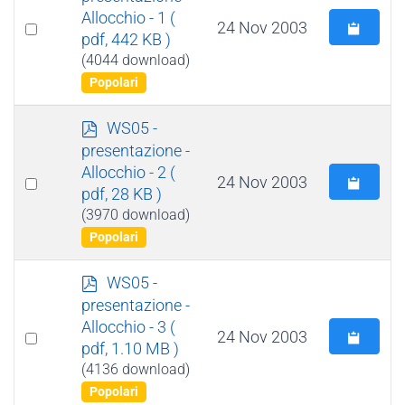
f
Allocchio - 1
(
Select
24 Nov 2003
pdf, 442 KB )
an
(4044 download)
item
Popolari
p
WS05 -
d
presentazione -
f
Allocchio - 2
(
Select
24 Nov 2003
pdf, 28 KB )
an
(3970 download)
item
Popolari
p
WS05 -
d
presentazione -
f
Allocchio - 3
(
Select
24 Nov 2003
pdf, 1.10 MB )
an
(4136 download)
item
Popolari