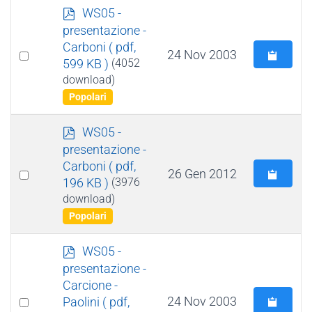
p
WS05 -
d
presentazione -
f
Carboni
( pdf,
Select
24 Nov 2003
599 KB )
(4052
an
download)
item
Popolari
p
WS05 -
d
presentazione -
f
Carboni
( pdf,
Select
26 Gen 2012
196 KB )
(3976
an
download)
item
Popolari
p
WS05 -
d
presentazione -
f
Carcione -
Select
24 Nov 2003
Paolini
( pdf,