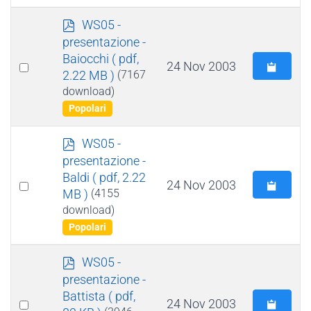
p
WS05 -
d
presentazione -
f
Baiocchi
( pdf,
Select
24 Nov 2003
2.22 MB )
(7167
an
download)
item
Popolari
p
WS05 -
d
presentazione -
f
Baldi
( pdf, 2.22
Select
24 Nov 2003
MB )
(4155
an
download)
item
Popolari
p
WS05 -
d
presentazione -
f
Battista
( pdf,
Select
24 Nov 2003