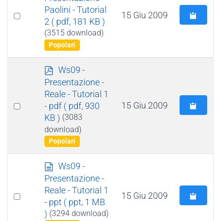
f
Paolini - Tutorial
Select
15 Giu 2009
2
( pdf, 181 KB )
an
(3515 download)
item
Popolari
p
Ws09 -
d
Presentazione -
f
Reale - Tutorial 1
Select
15 Giu 2009
- pdf
( pdf, 930
KB )
(3083
an
download)
item
Popolari
d
Ws09 -
o
Presentazione -
c
Reale - Tutorial 1
Select
15 Giu 2009
u
- ppt
( ppt, 1 MB
m
an
)
(3294 download)
e