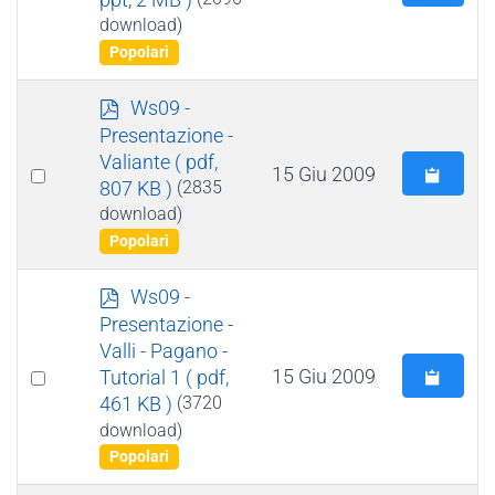
m
an
download)
e
item
Popolari
n
t
p
Ws09 -
o
d
Presentazione -
f
Valiante
( pdf,
Select
15 Giu 2009
807 KB )
(2835
an
download)
item
Popolari
p
Ws09 -
d
Presentazione -
f
Valli - Pagano -
Select
15 Giu 2009
Tutorial 1
( pdf,
461 KB )
(3720
an
download)
item
Popolari