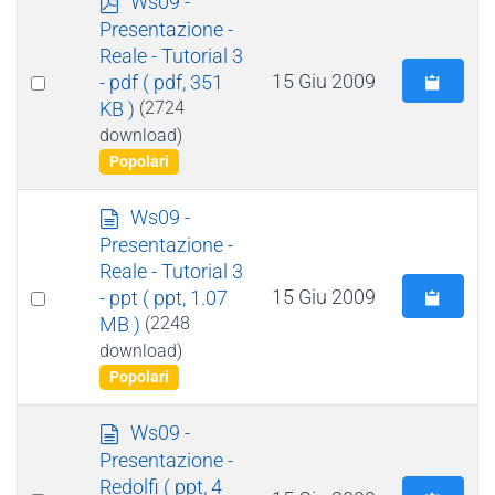
Ws09 -
d
Presentazione -
f
Reale - Tutorial 3
Select
15 Giu 2009
- pdf
( pdf, 351
KB )
(2724
an
download)
item
Popolari
d
Ws09 -
o
Presentazione -
c
Reale - Tutorial 3
u
Select
15 Giu 2009
- ppt
( ppt, 1.07
m
MB )
(2248
an
e
download)
item
n
Popolari
t
o
d
Ws09 -
o
Presentazione -
c
Redolfi
( ppt, 4