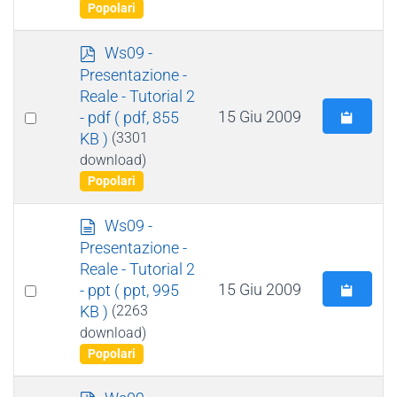
item
Popolari
n
t
p
Ws09 -
o
d
Presentazione -
f
Reale - Tutorial 2
Select
15 Giu 2009
- pdf
( pdf, 855
KB )
(3301
an
download)
item
Popolari
d
Ws09 -
o
Presentazione -
c
Reale - Tutorial 2
u
Select
15 Giu 2009
- ppt
( ppt, 995
m
KB )
(2263
an
e
download)
item
n
Popolari
t
o
p