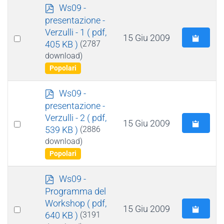
p
Ws09 -
d
presentazione -
f
Verzulli - 1
( pdf,
Select
15 Giu 2009
405 KB )
(2787
an
download)
item
Popolari
p
Ws09 -
d
presentazione -
f
Verzulli - 2
( pdf,
Select
15 Giu 2009
539 KB )
(2886
an
download)
item
Popolari
p
Ws09 -
d
Programma del
f
Workshop
( pdf,
Select
15 Giu 2009
640 KB )
(3191
an