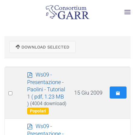
Skip to main content
DOWNLOAD SELECTED
p
Ws09 -
d
Presentazione -
f
Paolini - Tutorial
Select
15 Giu 2009
1
( pdf, 1.23 MB
an
)
(4004 download)
item
Popolari
p
Ws09 -
d
Presentazione -