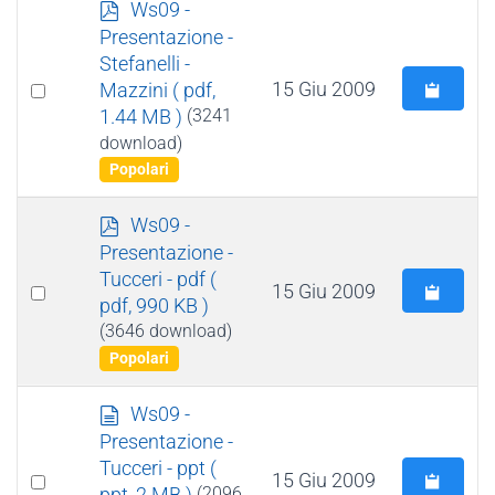
p
Ws09 -
d
Presentazione -
f
Stefanelli -
Select
15 Giu 2009
Mazzini
( pdf,
1.44 MB )
(3241
an
download)
item
Popolari
p
Ws09 -
d
Presentazione -
f
Tucceri - pdf
(
Select
15 Giu 2009
pdf, 990 KB )
an
(3646 download)
item
Popolari
d
Ws09 -
o
Presentazione -
c
Tucceri - ppt
(
Select
15 Giu 2009
u
ppt, 2 MB )
(2096