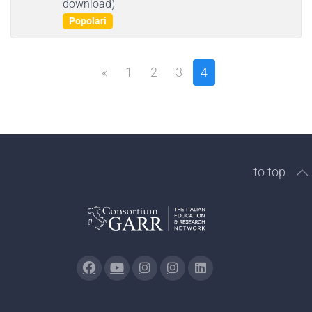
download)
item
Popolari
«
1
2
3
4
to top