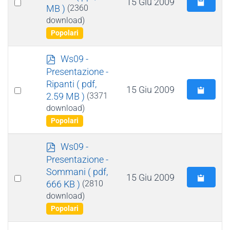
Select
15 Giu 2009
u
MB )
(2360
m
an
download)
e
item
Popolari
n
t
p
Ws09 -
o
d
Presentazione -
f
Ripanti
( pdf,
Select
15 Giu 2009
2.59 MB )
(3371
an
download)
item
Popolari
p
Ws09 -
d
Presentazione -
f
Sommani
( pdf,
Select
15 Giu 2009
666 KB )
(2810
an
download)
item
Popolari