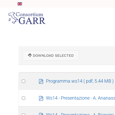
Skip to main content
DOWNLOAD SELECTED
Select
p
Programma ws14
( pdf, 5.44 MB )
d
an
f
item
Select
p
Ws14 - Presentazione - A. Ananas
d
an
f
item
Select
p
Ws14 - Presentazione - A. Biancini