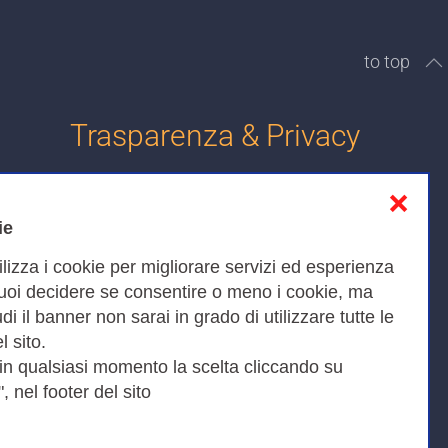
to top
Trasparenza & Privacy
❌
Informativa sulla privacy
ie
Cookies Policy
ilizza i cookie per migliorare servizi ed esperienza
Amministrazione trasparente
Puoi decidere se consentire o meno i cookie, ma
iudi il banner non sarai in grado di utilizzare tutte le
Bandi di Gara
l sito.
 in qualsiasi momento la scelta cliccando su
, nel footer del sito