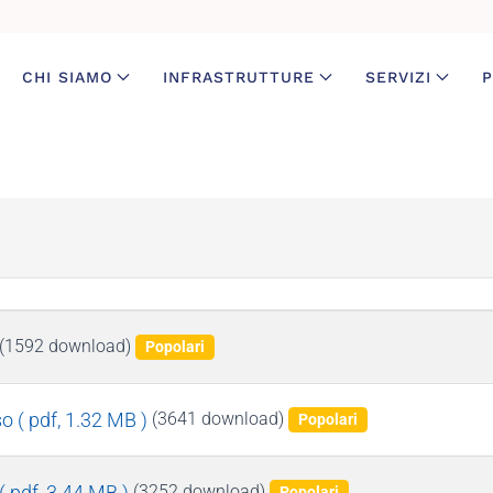
CHI SIAMO
INFRASTRUTTURE
SERVIZI
P
(1592 download)
Popolari
so
( pdf, 1.32 MB )
(3641 download)
Popolari
( pdf, 3.44 MB )
(3252 download)
Popolari