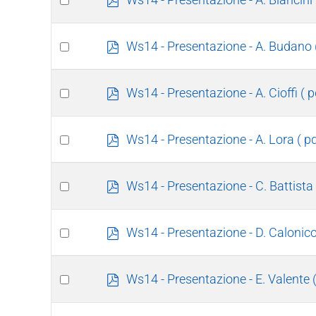
d
an
f
item
Select
p
Ws14 - Presentazione - A. Budano
d
an
f
item
Select
p
Ws14 - Presentazione - A. Cioffi
( 
d
an
f
item
Select
p
Ws14 - Presentazione - A. Lora
( p
d
an
f
item
Select
p
Ws14 - Presentazione - C. Battista
d
an
f
item
Select
p
Ws14 - Presentazione - D. Calonic
d
an
f
item
Select
p
Ws14 - Presentazione - E. Valente
d
an
f