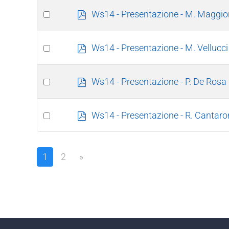
f
item
Select
p
Ws14 - Presentazione - M. Maggio
d
an
f
item
Select
p
Ws14 - Presentazione - M. Vellucci
d
an
f
item
Select
p
Ws14 - Presentazione - P. De Rosa
d
an
f
item
Select
p
Ws14 - Presentazione - R. Cantaro
d
an
f
item
1
2
»