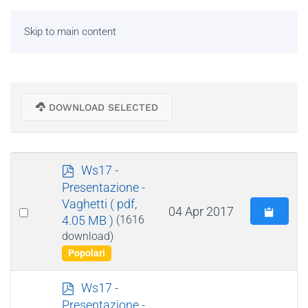
Skip to main content
DOWNLOAD SELECTED
p
Ws17 -
d
Presentazione -
f
Vaghetti
( pdf,
Select
04 Apr 2017
4.05 MB )
(1616
an
download)
item
Popolari
p
Ws17 -
d
Presentazione -