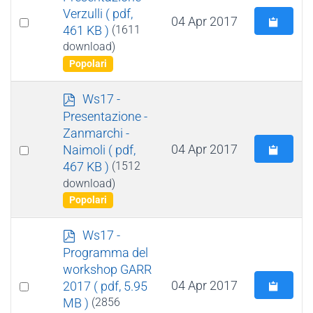
f
Verzulli
( pdf,
Select
04 Apr 2017
461 KB )
(1611
an
download)
item
Popolari
p
Ws17 -
d
Presentazione -
f
Zanmarchi -
Select
04 Apr 2017
Naimoli
( pdf,
467 KB )
(1512
an
download)
item
Popolari
p
Ws17 -
d
Programma del
f
workshop GARR
Select
04 Apr 2017
2017
( pdf, 5.95
MB )
(2856
an