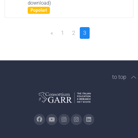
download)
item
Popolari
«
1
2
3
to top