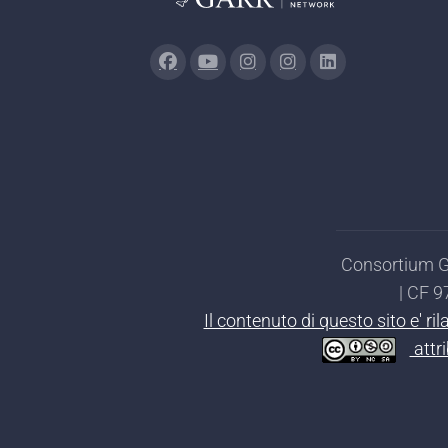
Consortium GA
| CF 
Il contenuto di questo sito e' r
attr