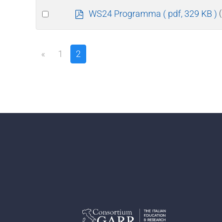
f
item
Select
p
WS24 Programma
( pdf, 329 KB )
d
an
f
item
«
1
2