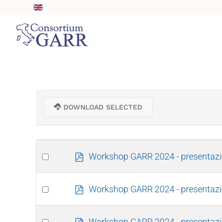
Skip to main content
DOWNLOAD SELECTED
Select
p
Workshop GARR 2024 - presentazio
d
an
f
item
Select
p
Workshop GARR 2024 - presentazio
d
an
f
item
Select
p
Workshop GARR 2024 - presentazio