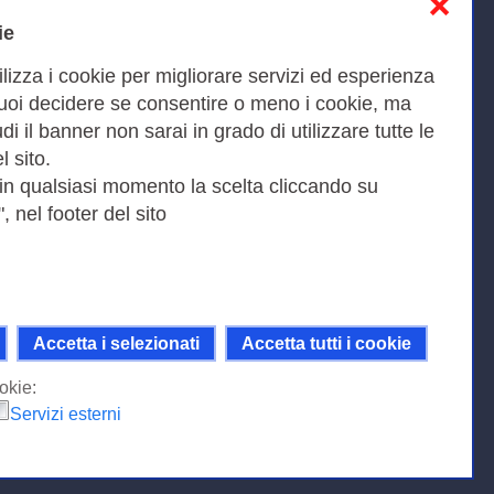
❌
Informativa sulla privacy
ie
Cookies Policy
ilizza i cookie per migliorare servizi ed esperienza
Amministrazione trasparente
Puoi decidere se consentire o meno i cookie, ma
iudi il banner non sarai in grado di utilizzare tutte le
Bandi di Gara
l sito.
 in qualsiasi momento la scelta cliccando su
, nel footer del sito
Fax 0649622044
9KEU |
Accetta i selezionati
Accetta tutti i cookie
ni della licenza Creative Commons
 Internazionale.
okie:
Servizi esterni