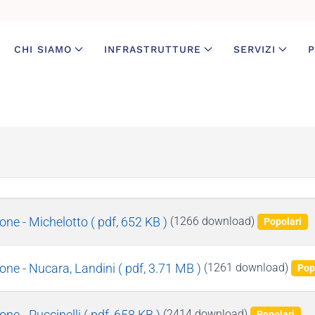
CHI SIAMO
INFRASTRUTTURE
SERVIZI
P
ne - Michelotto
( pdf, 652 KB )
(1266 download)
Popolari
ne - Nucara, Landini
( pdf, 3.71 MB )
(1261 download)
Pop
ne - Puccinelli
( pdf, 658 KB )
(2414 download)
Popolari