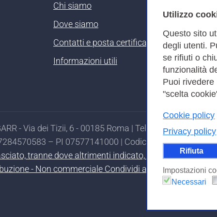
Chi siamo
Utilizzo cook
Dove siamo
Questo sito ut
Contatti e posta certificata
degli utenti. 
se rifiuti o ch
Informazioni utili
funzionalità de
Puoi rivedere
"scelta cookie"
Cookie policy
RR - Via dei Tizii, 6 - 00185 Roma | Tel. 0649622000 - 
Privacy policy
97284570583 – PI 07577141000 | Codice Destinatario 7EU
Rifiuta
ilasciato, tranne dove altrimenti indicato, secondo i termi
ibuzione - Non commerciale Condividi allo stesso modo 4.0
Impostazioni co
Necessari