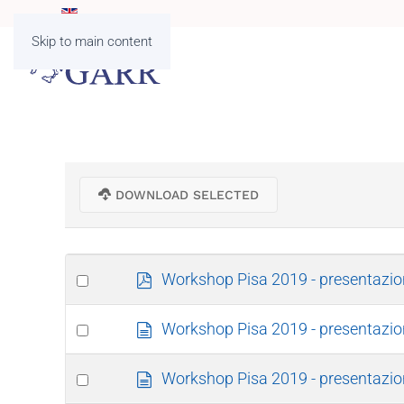
Skip to main content
DOWNLOAD SELECTED
p
Select
Workshop Pisa 2019 - presentazio
d
an
f
d
Select
item
Workshop Pisa 2019 - presentazi
o
an
c
d
Select
item
Workshop Pisa 2019 - presentazion
u
o
an