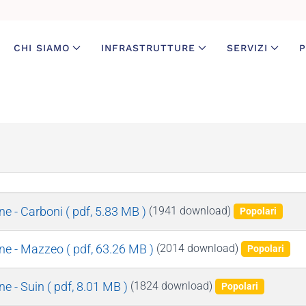
CHI SIAMO
INFRASTRUTTURE
SERVIZI
P
ne - Carboni
( pdf, 5.83 MB )
(1941 download)
Popolari
one - Mazzeo
( pdf, 63.26 MB )
(2014 download)
Popolari
e - Suin
( pdf, 8.01 MB )
(1824 download)
Popolari