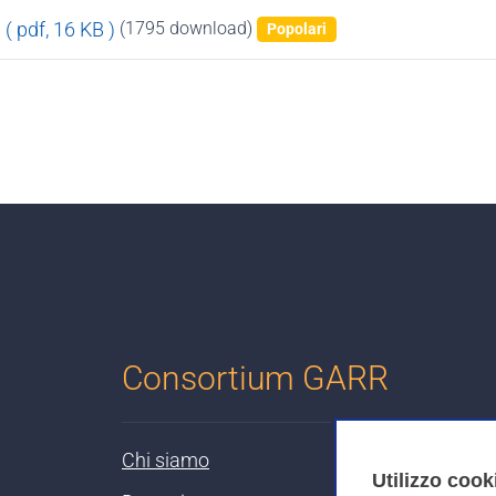
a
( pdf, 16 KB )
(1795 download)
Popolari
Consortium GARR
Chi siamo
Utilizzo cook